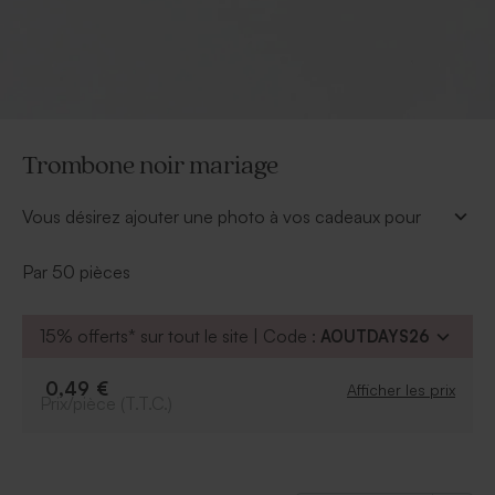
Trombone noir mariage
Vous désirez ajouter une photo à vos cadeaux pour
invités ou à vos remerciements mariage. Ce trombone
noir maintiendra le tout avec élégance.
Par 50 pièces
À retenir :
Taille : 25 mm
15% offerts* sur tout le site | Code :
AOUTDAYS26
Vendu par paquet de 50 ex
0,49 €
Afficher les prix
Prix/pièce (T.T.C.)