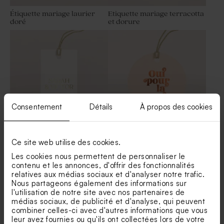
Étiquette mariage laurier
Etiquette mariage terracotta
doré
et dorure
Consentement
Détails
À propos des cookies
Étiquette mariage prénoms
Etiquette mariage rond
Ce site web utilise des cookies.
dorés
dorure cuivrée Une vie
d'amour
Les cookies nous permettent de personnaliser le
contenu et les annonces, d'offrir des fonctionnalités
relatives aux médias sociaux et d'analyser notre trafic.
Nous partageons également des informations sur
Voir toute la collection Finition
l'utilisation de notre site avec nos partenaires de
médias sociaux, de publicité et d'analyse, qui peuvent
combiner celles-ci avec d'autres informations que vous
leur avez fournies ou qu'ils ont collectées lors de votre