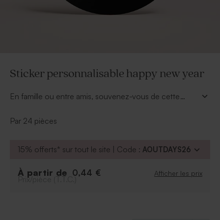
Sticker personnalisable happy new year
En famille ou entre amis, souvenez-vous de cette
dernière soirée de l'année avec nos stickers
personnalisés. À coller sur les supports de votre choix,
Par 24 pièces
le sticker deviendra très vite l'accessoire indispensable
des soirées mémorables. Le texte et le symbole sont à
15% offerts* sur tout le site | Code :
AOUTDAYS26
personnaliser, laissez libre cours à votre inspiration. Ce
modèle est disponible en 6 couleurs.
À partir de
0,44 €
Afficher les prix
Prix/pièce (T.T.C.)