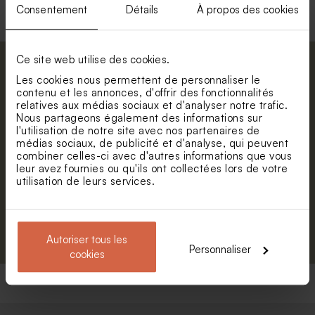
Consentement
Détails
À propos des cookies
Ce site web utilise des cookies.
Abonnez-vous à la newsletter et restez
Les cookies nous permettent de personnaliser le
informé. Petite surprise : bénéficiez de 5%
contenu et les annonces, d'offrir des fonctionnalités
de réduction.
relatives aux médias sociaux et d'analyser notre trafic.
Nous partageons également des informations sur
Prénom
l'utilisation de notre site avec nos partenaires de
médias sociaux, de publicité et d'analyse, qui peuvent
combiner celles-ci avec d'autres informations que vous
E-mail
leur avez fournies ou qu'ils ont collectées lors de votre
utilisation de leurs services.
S'abonner
Autoriser tous les
Personnaliser
cookies