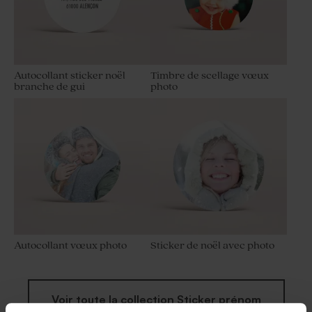
Autocollant sticker noël
Timbre de scellage vœux
branche de gui
photo
Autocollant vœux photo
Sticker de noël avec photo
Voir toute la collection Sticker prénom