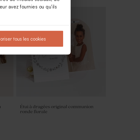
ur avez fournies ou qu'ils
oriser tous les cookies
n
Étui à dragées original communion
ronde florale