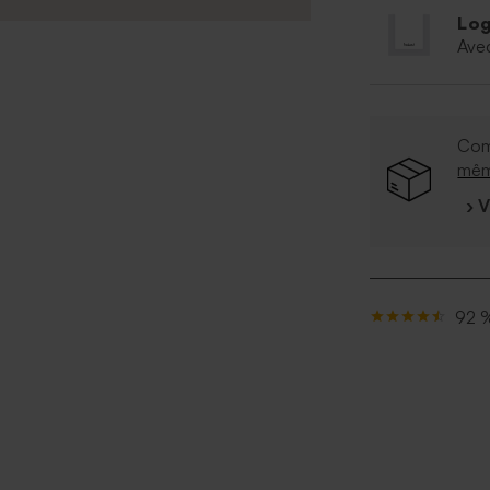
Log
Ave
Com
mê
› 
92 %