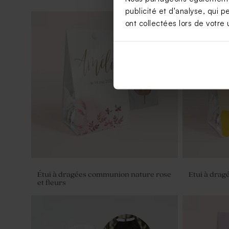
publicité et d'analyse, qui p
ont collectées lors de votre u
Étui à dragées communion nature rose
Etui à drag
et fleurs