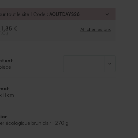
ur tout le site | Code :
AOUTDAYS26
1,35 €
e
Afficher les prix
T.C.)
ntant
pièce
mat
x 11 cm
ier
er écologique brun clair | 270 g