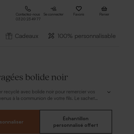
Contactez-nous
Se connecter
Favoris
Panier
03 20 23 49 77
Cadeaux
100% personnalisable
ragées bolide noir
r recyclé avec bolide noir pour remercier vos
venus à la communion de votre fils. Le sachet
'attache parisienne sont fournis d'office.
Échantillon
sonnaliser
personnalisé offert