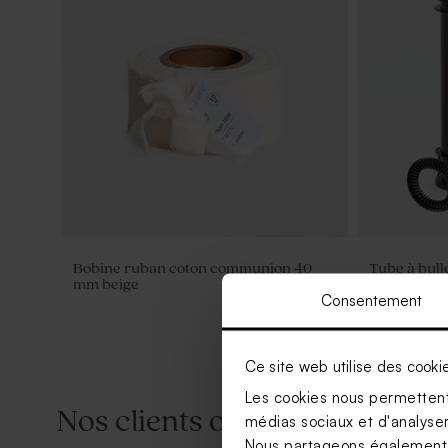
Bobine ruban coton communion 40
Tube à bul
mm beige
Consentement
Ce site web utilise des cooki
Les cookies nous permettent 
Nos clients ont aussi aimé...
médias sociaux et d'analyser 
Nous partageons également de