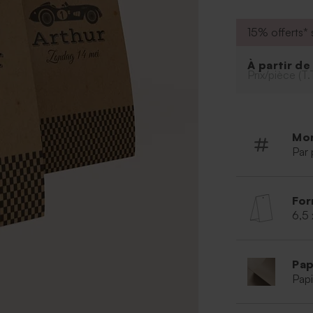
15% offerts* s
À partir d
Prix/pièce (T.
Mo
Par 
For
6,5 
Pap
Papi