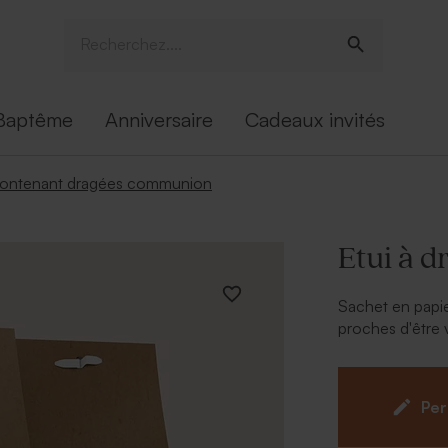
Baptême
Anniversaire
Cadeaux invités
ontenant dragées communion
Etui à d
Sachet en papie
proches d'être 
transparent et l
Per