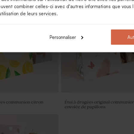
euvent combiner celles-ci avec d'autres informations que vous le
tilisation de leurs services.
Personnaliser
Aut
ées communion citron
Étui à dragées original communio
envolée de papillons