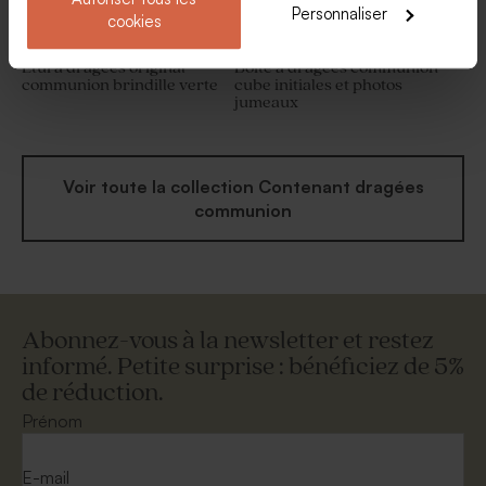
Personnaliser
cookies
Étui à dragées original
Boîte à dragées communion
communion brindille verte
cube initiales et photos
jumeaux
Voir toute la collection Contenant dragées
communion
Abonnez-vous à la newsletter et restez
informé. Petite surprise : bénéficiez de 5%
de réduction.
Prénom
E-mail