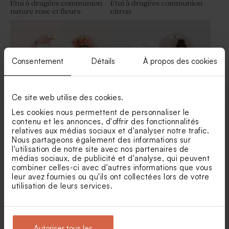
Étui à dragées communion
Etui à dragées communion
nature rose et fleurs
citron
Mug motifs triangles
Consentement
Détails
À propos des cookies
Ce site web utilise des cookies.
Les cookies nous permettent de personnaliser le
contenu et les annonces, d'offrir des fonctionnalités
Étui à dragées original
Étui à dragées original
relatives aux médias sociaux et d'analyser notre trafic.
communion envolée de
communion ronde florale
Nous partageons également des informations sur
papillons
l'utilisation de notre site avec nos partenaires de
médias sociaux, de publicité et d'analyse, qui peuvent
combiner celles-ci avec d'autres informations que vous
leur avez fournies ou qu'ils ont collectées lors de votre
utilisation de leurs services.
Autoriser tous les