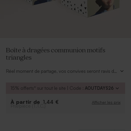
Boîte à dragées communion motifs
triangles
Réel moment de partage, vos convives seront ravis de
recevoir cette jolie
boîte à dragées communion
motifs triangles
tendance. A vous d'en faire un
15% offerts* sur tout le site | Code :
AOUTDAYS26
souvenir unique en la personnalisant de ses photos,
prénom et date et en choisissant la couleur
À partir de
1,44 €
Afficher les prix
d'impression dans notre large gamme. Reste à y mettre
Prix/pièce (T.T.C.)
vos douces sucreries et le tour est joué.