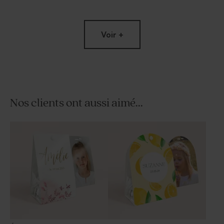
Voir +
Nos clients ont aussi aimé...
Bobine ruban coton
Tube à bulles communion
communion 40 mm beige
noir