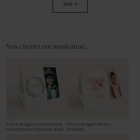
Voir +
Nos clients ont aussi aimé...
Boîte cadeaux invités DIY
Diffuseur de parfum
communion vert
communion en verre
Limited
edition
Étui à dragées communion
Etui à dragées fleurs
eucalyptus et prénom doré
bohème
Bougie communion striée
Diffuseur de parfum
verte
communion vert