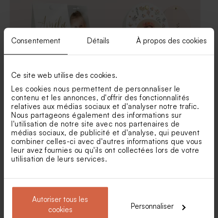
Consentement
Détails
À propos des cookies
Ce site web utilise des cookies.
Les cookies nous permettent de personnaliser le
Étui à dragées communion
Étui à dragées original
contenu et les annonces, d'offrir des fonctionnalités
nature rose et fleurs
communion champs de
relatives aux médias sociaux et d'analyser notre trafic.
fleurs
Nous partageons également des informations sur
l'utilisation de notre site avec nos partenaires de
médias sociaux, de publicité et d'analyse, qui peuvent
combiner celles-ci avec d'autres informations que vous
leur avez fournies ou qu'ils ont collectées lors de votre
utilisation de leurs services.
Autoriser tous les
Personnaliser
cookies