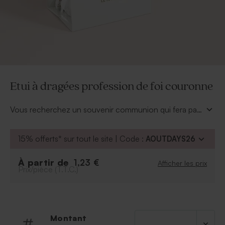
Etui à dragées profession de foi couronne
Vous recherchez un souvenir communion qui fera part
de vos remerciements avec fraicheur et classe. C'est
sûr, vous avez fait le bon choix avec cet
étui à
15% offerts* sur tout le site | Code :
AOUTDAYS26
dragées profession de foi couronne
tendance.
Une photo, son prénom, quelques dragées, vos
À partir de
1,23 €
Afficher les prix
proches ne pourront qu'apprécier. Le sachet plastique
Prix/pièce (T.T.C.)
et l'attache parisienne vous sont founis d'office.
Montant