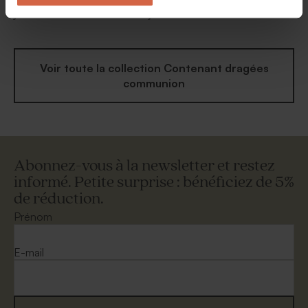
Etui à dragées communion
Boite à dragées communion
jolies fleurs
jolies fleurs
Voir toute la collection Contenant dragées
communion
Abonnez-vous à la newsletter et restez
informé. Petite surprise : bénéficiez de 5%
de réduction.
Prénom
E-mail