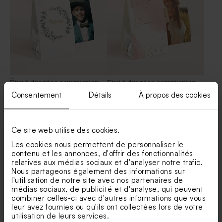
Étui à dragées communion
Etui à dragées communion
eucalyptus et prénom doré
aquarelle et confettis rose
Consentement
Détails
À propos des cookies
gold
Savon artisanal communion
Diffuseur de parfum
senteur Fraîcheur
communion en verre
Ce site web utilise des cookies.
Les cookies nous permettent de personnaliser le
contenu et les annonces, d'offrir des fonctionnalités
relatives aux médias sociaux et d'analyser notre trafic.
Nous partageons également des informations sur
l'utilisation de notre site avec nos partenaires de
médias sociaux, de publicité et d'analyse, qui peuvent
combiner celles-ci avec d'autres informations que vous
leur avez fournies ou qu'ils ont collectées lors de votre
Boite à dragées communion
Etui dragées communion
utilisation de leurs services.
joli prénom
chic et original