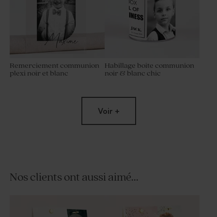
Remerciement communion
Habillage boite communion
plexi noir et blanc
noir & blanc chic
Voir +
Nos clients ont aussi aimé...
Sticker tube à bulles
Serviette personnalisée
communion noir & blanc
communion photo originale -
chic
Lot de 9