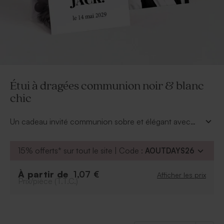
Étui à dragées communion noir & blanc
chic
Un cadeau invité communion sobre et élégant avec
cet étui à dragées communion noir & blanc chic.
Complétez votre cadeau avec nos délicieuses dragées
15% offerts* sur tout le site | Code :
AOUTDAYS26
communion à retrouver dans la catégorie confiserie.
Pour un cadeau qui fera sensation auprès de vos
À partir de
1,07 €
Afficher les prix
proches, personnalisez l'étui avec la photo du
Prix/pièce (T.T.C.)
communiant ainsi qu'avec le texte de votre choix.