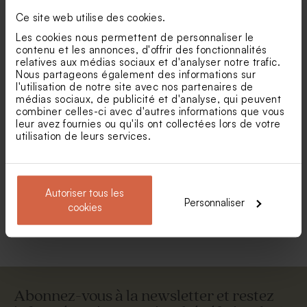
Ce site web utilise des cookies.
Les cookies nous permettent de personnaliser le
contenu et les annonces, d'offrir des fonctionnalités
relatives aux médias sociaux et d'analyser notre trafic.
Nous partageons également des informations sur
l'utilisation de notre site avec nos partenaires de
médias sociaux, de publicité et d'analyse, qui peuvent
combiner celles-ci avec d'autres informations que vous
leur avez fournies ou qu'ils ont collectées lors de votre
Etui à dragées communion
Etui à dragées fleurs
utilisation de leurs services.
photo arrondie
bohème
Autoriser tous les
Voir toute la collection Contenant dragées
Personnaliser
cookies
communion
Abonnez-vous à la newsletter et restez