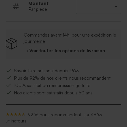
Ce contenant à dragées est vendu avec un
Montant
sachet transparent pour les dragées et une
Par pièce
attache parisienne pour assembler l'ensemble
* Sachet mica conforme aux normes alimentaires
inclus.
Commandez avant
14h
, pour une expédition
le
jour même
› Voir toutes les options de livraison
Savoir-faire artisanal depuis 1963
Plus de 92% de nos clients nous recommandent
100% satisfait ou réimpression gratuite
Nos clients sont satisfaits depuis 60 ans
92 % nous recommandent, sur 4863
utilisateurs.