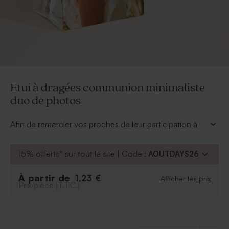
Etui à dragées communion minimaliste
duo de photos
Afin de remercier vos proches de leur participation à
cette journée remplie de joie, d'amour et de partage,
offrez-leur cet étui à dragées communion.
15% offerts* sur tout le site | Code :
AOUTDAYS26
Grâce à notre outil de personnalisation, vous pourrez
ajouter les 2 plus belles photos de votre enfant.
À partir de
1,23 €
Afficher les prix
À retenir :
Prix/pièce (T.T.C.)
Peut contenir environ 14 dragées, 30 bonbons,
50 dragées lentilles
Dragées vendus séparément