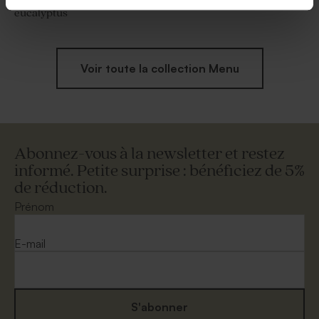
Menu communion couronne
Menu communion chapelle
eucalyptus
Voir toute la collection Menu
Abonnez-vous à la newsletter et restez
informé. Petite surprise : bénéficiez de 5%
de réduction.
Prénom
E-mail
S'abonner