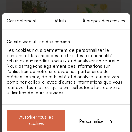
Stick communion 4.4 cm
Sticker communion rond
silhouette sur balançoire
silhouette sur balançoire
Consentement
Détails
À propos des cookies
Ce site web utilise des cookies.
Les cookies nous permettent de personnaliser le
contenu et les annonces, d'offrir des fonctionnalités
relatives aux médias sociaux et d'analyser notre trafic.
Menu communion
Menu communion citron
marguerite
Nous partageons également des informations sur
l'utilisation de notre site avec nos partenaires de
Etiquette communion
Etiquette tube à bulles
médias sociaux, de publicité et d'analyse, qui peuvent
rectangle silhouette sur
communion silhouette sur
combiner celles-ci avec d'autres informations que vous
balançoire
balançoire
leur avez fournies ou qu'ils ont collectées lors de votre
utilisation de leurs services.
Autoriser tous les
Personnaliser
cookies