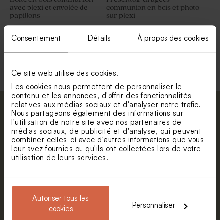
avec plexi et envolée de
communion en bois et photo
papillons
sur plexi
Consentement
Détails
À propos des cookies
Voir toute la collection Présentoir dragées
Ce site web utilise des cookies.
Les cookies nous permettent de personnaliser le
contenu et les annonces, d'offrir des fonctionnalités
relatives aux médias sociaux et d'analyser notre trafic.
Abonnez-vous à la newsletter et restez
Nous partageons également des informations sur
l'utilisation de notre site avec nos partenaires de
informé. Petite surprise : bénéficiez de 5%
médias sociaux, de publicité et d'analyse, qui peuvent
de réduction.
combiner celles-ci avec d'autres informations que vous
leur avez fournies ou qu'ils ont collectées lors de votre
Prénom
utilisation de leurs services.
E-mail
Autoriser tous les
Personnaliser
cookies
S'abonner