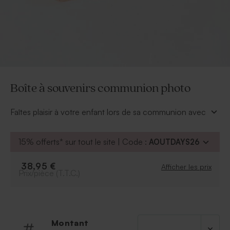
Boîte à souvenirs communion photo
Faîtes plaisir à votre enfant lors de sa communion avec
cette boîte, ses poignées et son couvercle amovible.
Personnalisez cette boite en bois avec la photo de
15% offerts* sur tout le site | Code :
AOUTDAYS26
votre choix directement via notre outil en ligne.
* Dimensions : L 35 cm x l 25 cm x H 18,3 cm
38,95 €
Afficher les prix
* Boite en bois avec couvercle coulissant avec le texte
Prix/pièce (T.T.C.)
de votre choix
Montant