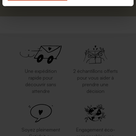
Une expédition
2 échantillons offerts
rapide pour
pour vous aider à
découvrir sans
prendre une
attendre
décision
Soyez pleinement
Engagement éco-