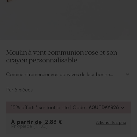
Moulin à vent communion rose et son
crayon personnalisable
Comment remercier vos convives de leur bonne
humeur ? Ce crayon gris gravé du prénom de votre
fille et son moulin à vent feront un cadeau invité
Par 6 pièces
original à souhait.
15% offerts* sur tout le site | Code :
AOUTDAYS26
À partir de
2,83 €
Afficher les prix
Prix/pièce (T.T.C.)