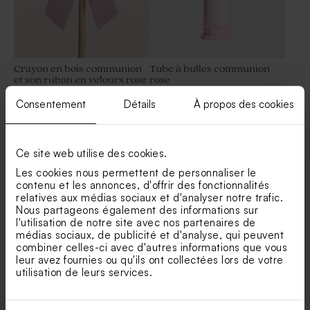
Crayon en bois communion
Tube à bulles communion
et son ruban en velours rose
rose
Limited edition
Consentement
Détails
À propos des cookies
Ce site web utilise des cookies.
Les cookies nous permettent de personnaliser le
contenu et les annonces, d'offrir des fonctionnalités
relatives aux médias sociaux et d'analyser notre trafic.
Nous partageons également des informations sur
l'utilisation de notre site avec nos partenaires de
médias sociaux, de publicité et d'analyse, qui peuvent
Bougie communion
Bougie communion striée
combiner celles-ci avec d'autres informations que vous
pyramide de boules roses
rose
leur avez fournies ou qu'ils ont collectées lors de votre
utilisation de leurs services.