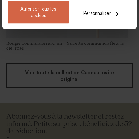
Autoriser tous les
Personnaliser
cookies
Bougie communion arc-en-
Sucette communion fleurie
ciel rose
Voir toute la collection Cadeau invité
original
Abonnez-vous à la newsletter et restez
informé. Petite surprise : bénéficiez de 5%
de réduction.