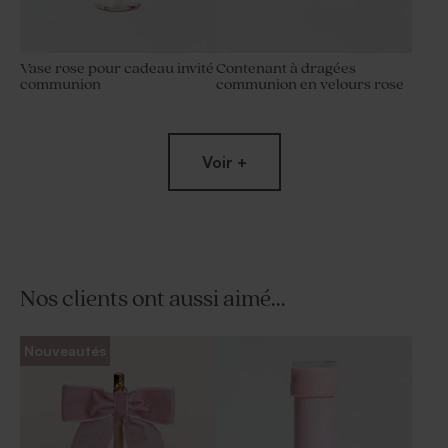
Vase rose pour cadeau invité
Contenant à dragées
communion
communion en velours rose
Voir +
Nos clients ont aussi aimé...
Fiole plexi communion
Nouveautés
cuivré