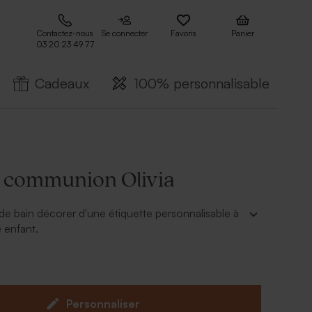
Contactez-nous
Se connecter
Favoris
Panier
03 20 23 49 77
Cadeaux
100% personnalisable
s communion Olivia
 de bain décorer d'une étiquette personnalisable à
e enfant.
rsonnaliser en ligne.
vendu séparemment.
Personnaliser