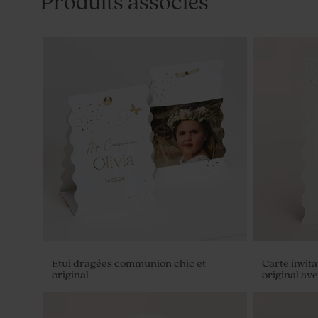
Produits associés
Etui dragées communion chic et
Carte invit
original
original av