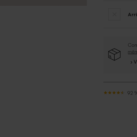
Arr
Com
mê
› 
92 %