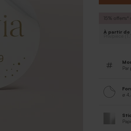
15% offerts* s
À partir d
Prix/pièce (T.
Mo
Par 
For
ø 4
Sti
Papi