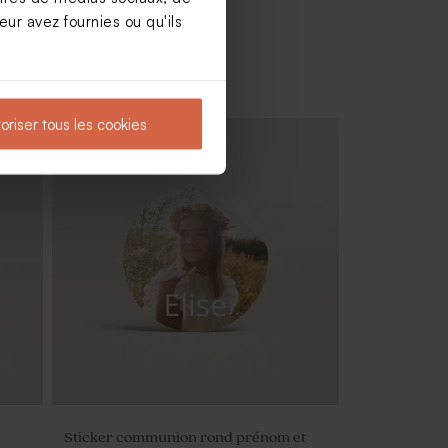
ur avez fournies ou qu'ils
oriser tous les cookies
Nouveautés
Guirlande communion Olivia
Sticker communion rond prénom et