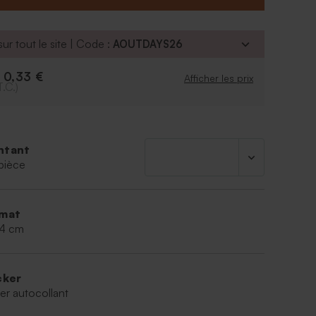
ur tout le site | Code :
AOUTDAYS26
0,33 €
e
Afficher les prix
T.C.)
ntant
pièce
mat
,4 cm
cker
er autocollant