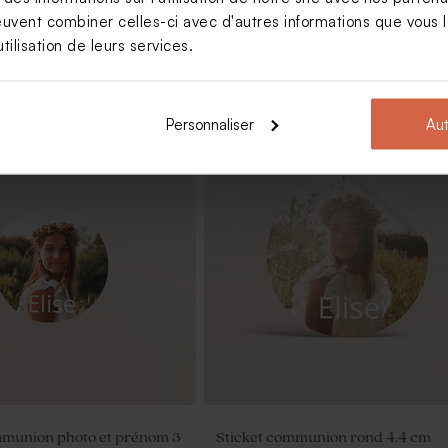
euvent combiner celles-ci avec d'autres informations que vous le
tilisation de leurs services.
Personnaliser
Aut
Nouveautés
 chic avec dorure
Set de table communion chic
Nouveautés
mmunion photo et prénom 3
Sticket communion rond 4.4 cm