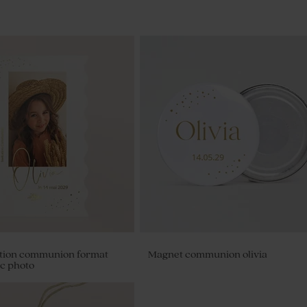
ation communion format
Magnet communion olivia
ec photo