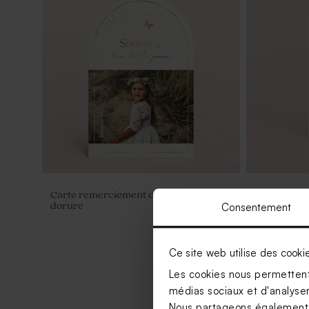
Carte remerciement communion avec
Etiquette 
dorure
Consentement
Ce site web utilise des cooki
Les cookies nous permettent 
médias sociaux et d'analyser 
Nous partageons également de