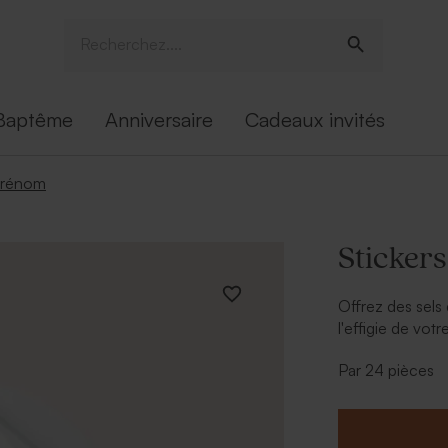
Baptême
Anniversaire
Cadeaux invités
 prénom
Sticker
Offrez des sels
l'effigie de votr
* Étiquette à pe
Par 24 pièces
* Sel de bain 