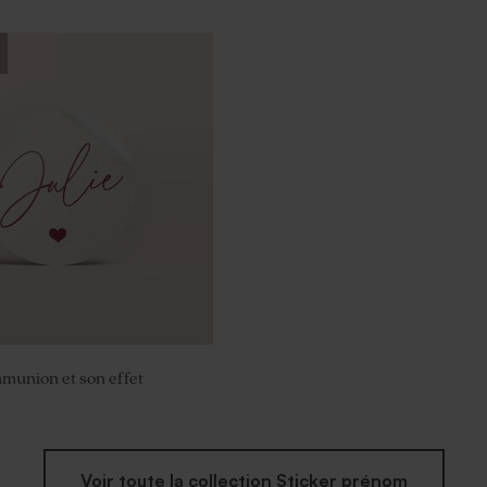
bois communion et son
lours rose
munion et son effet
Voir toute la collection Sticker prénom