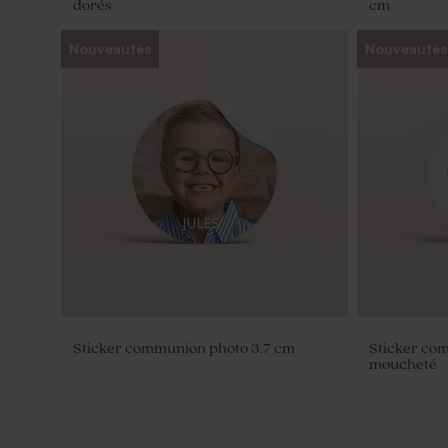
dorés
cm
Nouveautés
Nouveautés
Sels de bain fleur d'hibiscus -
Crayon en 
communion
ruban en ve
Sticker communion photo 3.7 cm
Sticker com
moucheté