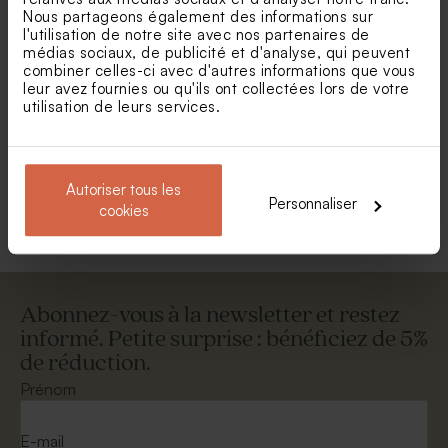
Nous partageons également des informations sur
l'utilisation de notre site avec nos partenaires de
médias sociaux, de publicité et d'analyse, qui peuvent
combiner celles-ci avec d'autres informations que vous
leur avez fournies ou qu'ils ont collectées lors de votre
Cake topper communion joli
utilisation de leurs services.
noeud
Autoriser tous les
Voir toute la collection Cake topper
Personnaliser
cookies
Abonnez-vous à la newsletter et restez
informé. Petite surprise : bénéficiez de 5%
de réduction.
Prénom
E-mail