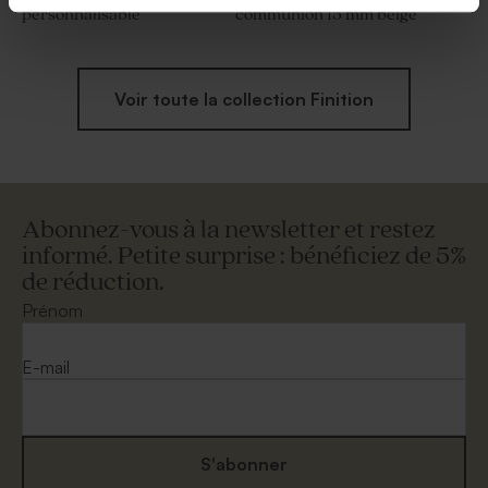
personnalisable
communion 15 mm beige
Voir toute la collection Finition
Abonnez-vous à la newsletter et restez
informé. Petite surprise : bénéficiez de 5%
de réduction.
Prénom
E-mail
S'abonner