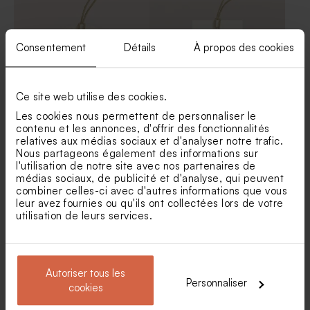
Sticker rond communion
Sticker tube à bulles rayures
rayures
Consentement
Détails
À propos des cookies
Ce site web utilise des cookies.
Les cookies nous permettent de personnaliser le
contenu et les annonces, d'offrir des fonctionnalités
Etiquette communion ronde
Etiquette communion noeud
relatives aux médias sociaux et d'analyser notre trafic.
jolies fleurs ey dorure
ruban doré
Nous partageons également des informations sur
l'utilisation de notre site avec nos partenaires de
Menu communion rayures
Set de table communion
médias sociaux, de publicité et d'analyse, qui peuvent
rayures
combiner celles-ci avec d'autres informations que vous
leur avez fournies ou qu'ils ont collectées lors de votre
utilisation de leurs services.
Autoriser tous les
Personnaliser
cookies
Pic à planter décoratif
Bobine ruban coton