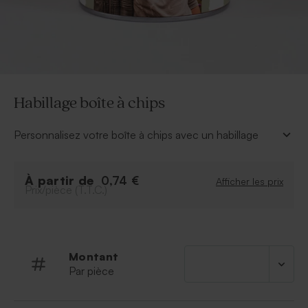
Habillage boîte à chips
Personnalisez votre boîte à chips avec un habillage
tendance et coloré. A vous d'ajouter le prénom et la
photo.
À partir de
À retenir :
0,74 €
Afficher les prix
Prix/pièce (T.T.C.)
Format : 25x7,80cm
Quantité minimum : à partir de 10
Boîte chips vendue séparement
Montant
Par pièce