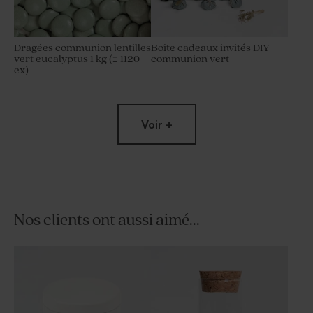
Dragées communion lentilles
Boîte cadeaux invités DIY
vert eucalyptus 1 kg (± 1120
communion vert
ex)
Limited
Voir +
edition
Nos clients ont aussi aimé...
Dragées communion lentilles
Bougie communion striée
XS or goût chocolat 195 gr (±
verte
507 ex)