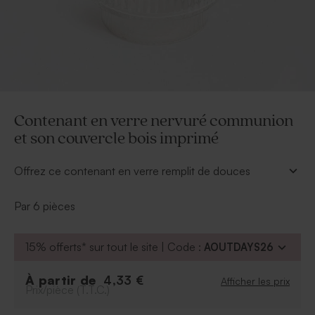
Contenant en verre nervuré communion
et son couvercle bois imprimé
Offrez ce contenant en verre remplit de douces
sucreries à vos invités lors de la communion de votre
enfant, ils seront ravis de cette attention.
Par 6 pièces
À retenir :
Se vend par lot de 6 ex
15% offerts* sur tout le site | Code :
AOUTDAYS26
Peut contenir environ 20 dragées, 45 bonbons,
85 dragées lentilles, 25 dragées aux amandes, 3
À partir de
4,33 €
Afficher les prix
Prix/pièce (T.T.C.)
bombes de bain
Dragées vendus séparément