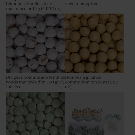
blanches lentilles avec
vert eucalyptus
marbrure or 1 kg (± 1120 ex)
Dragées communion lentilles
Bombes à graines
ronds marbrés d'or 750 gr (±
communion ton ocre (± 25
195 ex)
ex)