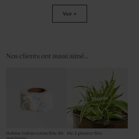
Voir +
Nos clients ont aussi aimé...
Cubes de bonbons gélifiés
Moulin à vent fête blanc et
anniversaire goût poire 750
son crayon personnalisable
gr (± 190 ex)
Bobine ruban coton fête 40
Pic à planter fête
mm beige