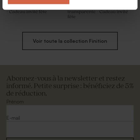
Etiquette rectangulaire plexi
Etiquette en plexiglas
- Cadeau invité fête
transparente - Cadeau invité
fête
Voir toute la collection Finition
Abonnez-vous à la newsletter et restez
informé. Petite surprise : bénéficiez de 5%
de réduction.
Prénom
E-mail