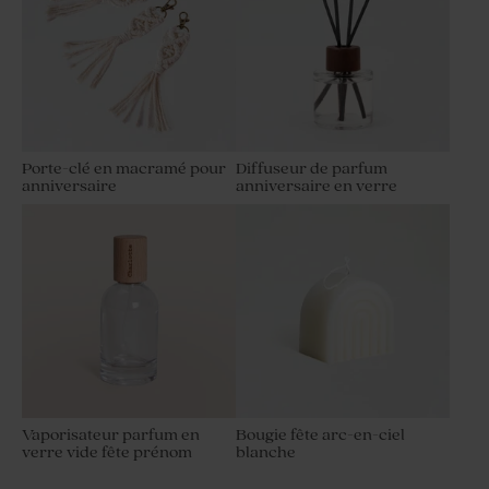
Porte-clé en macramé pour
Diffuseur de parfum
anniversaire
anniversaire en verre
Vaporisateur parfum en
Bougie fête arc-en-ciel
verre vide fête prénom
blanche