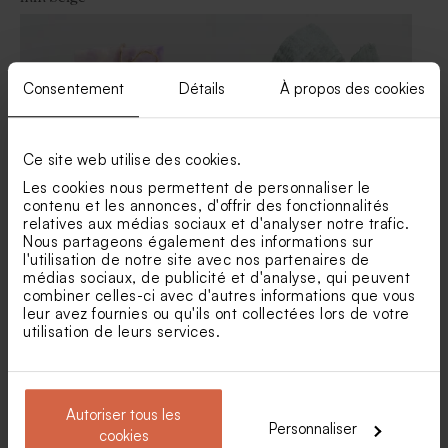
Savon artisanal fête senteur
Contenant en verre strié fête
Fraîcheur
bouchon en liège
Consentement
Détails
À propos des cookies
Ce site web utilise des cookies.
Les cookies nous permettent de personnaliser le
contenu et les annonces, d'offrir des fonctionnalités
relatives aux médias sociaux et d'analyser notre trafic.
Etiquette carré plexi -
Etiquette ronde plexi -
Nous partageons également des informations sur
Cadeau invité fête
Cadeau invité fête
l'utilisation de notre site avec nos partenaires de
Fleurs séchées fête -
médias sociaux, de publicité et d'analyse, qui peuvent
Lagurus blanc
combiner celles-ci avec d'autres informations que vous
leur avez fournies ou qu'ils ont collectées lors de votre
utilisation de leurs services.
Autoriser tous les
Personnaliser
cookies