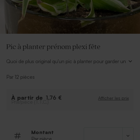
Pic à planter prénom plexi fête
Quoi de plus original qu'un pic à planter pour garder un
souvenir de votre fête d'anniversaire.
À personnaliser :
Par 12 pièces
* Texte
* Police de caractère
À retenir :
À partir de
1,76 €
Afficher les prix
Prix/pièce (T.T.C.)
* Eléments gravés dans le plexiglas
Montant
Par pièce