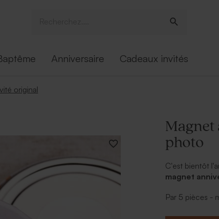
Baptême
Anniversaire
Cadeaux invités
ité original
Magnet a
photo
C'est bientôt l'
magnet annive
ajoutez son pr
Par 5 pièces -
magnet s'aimant
de remerciement