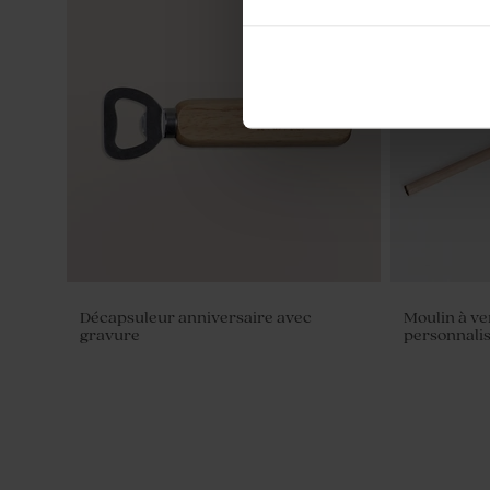
Décapsuleur anniversaire avec
Moulin à ve
gravure
personnali