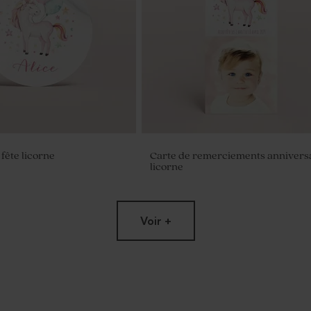
fête licorne
Carte de remerciements annivers
licorne
Voir +