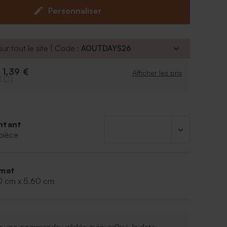
Personnaliser
ur tout le site | Code :
AOUTDAYS26
1,39 €
e
Afficher les prix
T.C.)
ntant
pièce
mat
0 cm x 5,60 cm