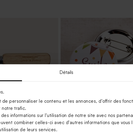
Détails
es.
de personnaliser le contenu et les annonces, d'offrir des foncti
notre trafic.
 en bois fête et message
Badge anniversaire coloré
s informations sur l'utilisation de notre site avec nos parten
euvent combiner celles-ci avec d'autres informations que vous le
tilisation de leurs services.