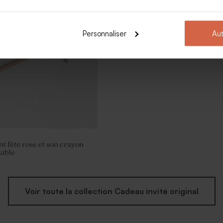
Personnaliser
Aut
nt fête rose et son crayon
sable
Voir toute la collection Cadeau invité original