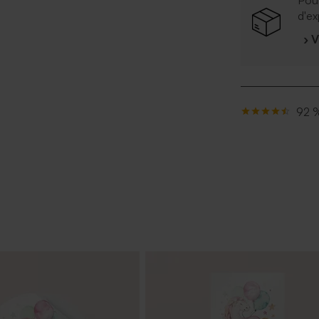
Pour
d'ex
› 
92 %