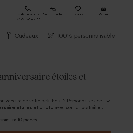
Contactez-nous
Se connecter
Favoris
Panier
03 20 23 49 77
Cadeaux
100% personnalisable
nniversaire étoiles et
anniversaire de votre petit bout ? Personnalisez ce
rsaire étoiles et photo
avec son joli portrait et
énom avec une écriture tendance et élégante. Ce
 minimum 10 pièces
e sur toutes les surfaces en métal. Un joli cadeau
s pour toutes les personnes présentes à la fête !