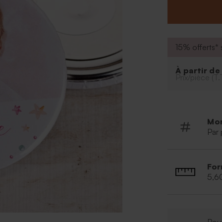
15% offerts* s
À partir d
Prix/pièce (T.
Mo
Par 
For
5,6