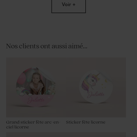
Voir +
Nos clients ont aussi aimé...
Moulin à vent fête vert et son
Bobine ruban coton fête 40
crayon personnalisable
mm beige
Grand sticker fête arc-en-
Sticker fête licorne
ciel licorne
Moulin à vent fête vert et son
Sucette fête eucalyptus et