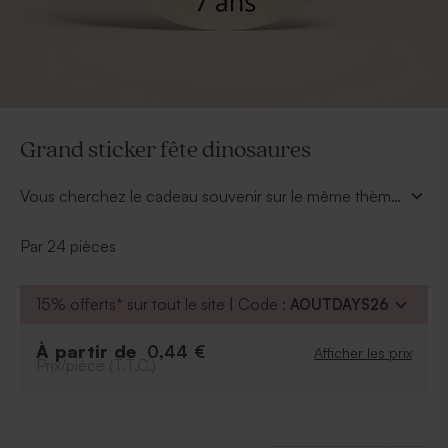
Grand sticker fête dinosaures
Vous cherchez le cadeau souvenir sur le même thème
que votre invitation. Ce
grand sticker fête
dinosaures
garçon a le format parfait pour coller sur
Par 24 pièces
nos boîtes métalliques rondes de couleurs. Vous
pourrez y ajouter son plus beau sourire et son prénom.
15% offerts* sur tout le site | Code :
AOUTDAYS26
Quelques bonbons suffiront à rendre joyeux ses petits
camarades.
À partir de
0,44 €
Afficher les prix
Prix/pièce (T.T.C.)