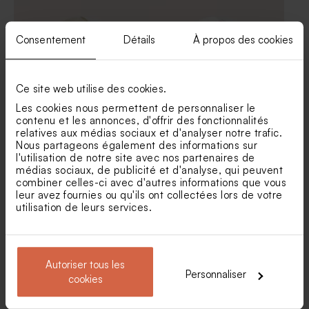
crayon gris
blanche
Consentement
Détails
À propos des cookies
Ce site web utilise des cookies.
Les cookies nous permettent de personnaliser le
contenu et les annonces, d'offrir des fonctionnalités
relatives aux médias sociaux et d'analyser notre trafic.
Sticker fête dinosaures
Autocollant fête licorne
Nous partageons également des informations sur
l'utilisation de notre site avec nos partenaires de
Bougie fête arc-en-ciel verte
Tubes de paillette de savon -
Cadeau invité fête
médias sociaux, de publicité et d'analyse, qui peuvent
combiner celles-ci avec d'autres informations que vous
leur avez fournies ou qu'ils ont collectées lors de votre
utilisation de leurs services.
Autoriser tous les
Personnaliser
cookies
Autocollant fête petite sirène
Sticker anniversaire petit
lionceau