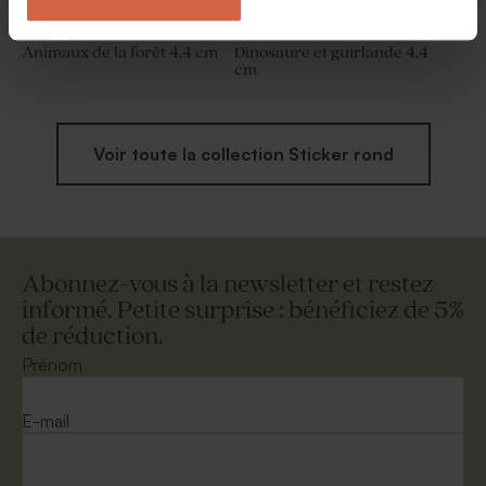
Sticker autocollant fête
Sticker autocollant fête
Animaux de la forêt 4,4 cm
Dinosaure et guirlande 4,4
cm
Voir toute la collection Sticker rond
Abonnez-vous à la newsletter et restez
informé. Petite surprise : bénéficiez de 5%
de réduction.
Prénom
E-mail