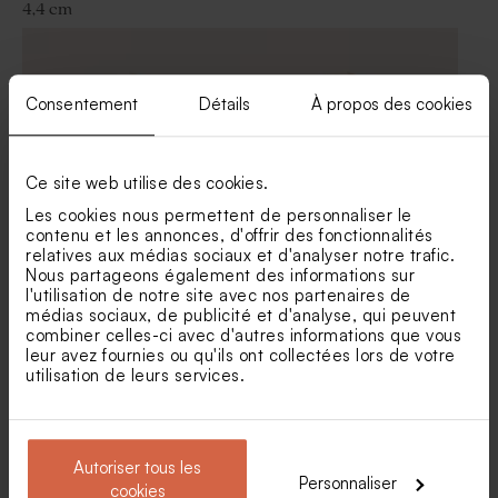
4,4 cm
Tubes de paillette de savon -
Perle au biscuit chocolaté
Cadeau invité fête
anniversaire Picasso 750 gr
(± 195 ex)
Consentement
Détails
À propos des cookies
Ce site web utilise des cookies.
Les cookies nous permettent de personnaliser le
contenu et les annonces, d'offrir des fonctionnalités
relatives aux médias sociaux et d'analyser notre trafic.
Sticker autocollant fête
Sticker autocollant fête
Nous partageons également des informations sur
Étoile du nord 4,4 cm
Lama et confettis 4,4 cm
l'utilisation de notre site avec nos partenaires de
Sucette fête eucalyptus et
Bougie fête arc-en-ciel verte
médias sociaux, de publicité et d'analyse, qui peuvent
blanche
combiner celles-ci avec d'autres informations que vous
leur avez fournies ou qu'ils ont collectées lors de votre
utilisation de leurs services.
Autoriser tous les
Personnaliser
cookies