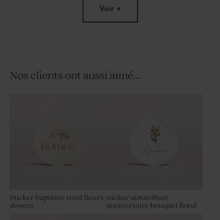
Voir +
Nos clients ont aussi aimé...
Sucette anniversaire fleurie
Crayon en bois fête et son
ruban en velours rose
Sticker baptême rond fleurs
sticker autocollant
douces
anniversaire bouquet floral
Bonbon fête rose pastel 700
Sucette anniversaire rose