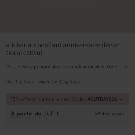
sticker autocollant anniversaire décor
floral estival
Vous désirez personnaliser vos cadeaux invités d'une
touche florale, alors ce sticker anniversaire est fait pour
vous. En quelques clics vous ajouterez vos prénoms. Il
Par 15 pièces - minimum 30 pièces
se collera facilement sur différents supports.
* Cadeau invité à commander séparément.
15% offerts* sur tout le site | Code :
AOUTDAYS26
À partir de
0,31 €
Afficher les prix
Prix/pièce (T.T.C.)