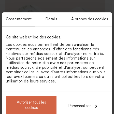
gr (± 500 ex)
orange
Consentement
Détails
À propos des cookies
Ce site web utilise des cookies.
Les cookies nous permettent de personnaliser le
contenu et les annonces, d'offrir des fonctionnalités
Sticker autocollant
Sticker autocollant jubilé
relatives aux médias sociaux et d'analyser notre trafic.
anniversaire de mariage
brindilles
Nous partageons également des informations sur
brindilles
Savon artisanal rond fête -
Diffuseur de parfum fête
l'utilisation de notre site avec nos partenaires de
fleurs hibiscus
rose
médias sociaux, de publicité et d'analyse, qui peuvent
combiner celles-ci avec d'autres informations que vous
leur avez fournies ou qu'ils ont collectées lors de votre
utilisation de leurs services.
Autoriser tous les
Personnaliser
cookies