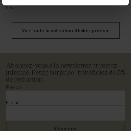
Sticker autocollant fête
Sticker fête eucalyptus
fleuri
Voir toute la collection Sticker prénom
Abonnez-vous à la newsletter et restez
informé. Petite surprise : bénéficiez de 5%
de réduction.
Prénom
E-mail
S'abonner