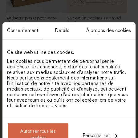
Valisette passeport avec
Sac en lin cerises sur fond
photo
ligné
Consentement
Détails
À propos des cookies
Voir +
Ce site web utilise des cookies.
Les cookies nous permettent de personnaliser le
contenu et les annonces, d'offrir des fonctionnalités
relatives aux médias sociaux et d'analyser notre trafic.
Nous partageons également des informations sur
Abonnez-vous à la newsletter et restez
l'utilisation de notre site avec nos partenaires de
médias sociaux, de publicité et d'analyse, qui peuvent
informé. Petite surprise : bénéficiez de 5%
combiner celles-ci avec d'autres informations que vous
de réduction.
leur avez fournies ou qu'ils ont collectées lors de votre
Valisette personnalisable
Valisette dinosaure
utilisation de leurs services.
géométrique
Prénom
E-mail
Autoriser tous les
Personnaliser
cookies