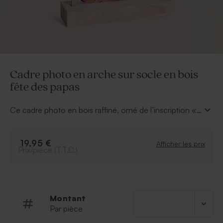
Cadre photo en arche sur socle en bois
fête des papas
Ce cadre photo en bois raffiné, orné de l’inscription «
Papa », est idéal pour célébrer l’amour paternel. Il met
en lumière un moment complice entre vous et votre
papa, capturant tendresse et souvenirs précieux. Un
19,95 €
Afficher les prix
Prix/pièce (T.T.C.)
cadeau personnalisé et authentique, parfait pour la fête
des pères. Taille de la photo : 11 cm x 17 cm.
Montant
Par pièce