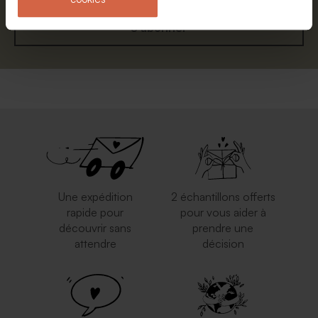
S'abonner
Une expédition
2 échantillons offerts
rapide pour
pour vous aider à
découvrir sans
prendre une
attendre
décision