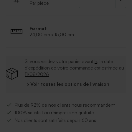
Par pièce
celle-ci ou avec un autre texte de votre choix. Les
stickers présents sur les pompes ne sont pas
personnalisables.
* Contenant des pompes : 100 mL
Format
* Parfum : Calendula & Bambou
24,00 cm x 15,00 cm
* Ingrédients : Aqua; Paraffinum Liquidum; Ethylhexyl
Stearate; Cethyl Alcohol; Cetearyl Alcohol; Glycerin;
Dimethicone; Phenoxyethanol; PEG-40
Hydrogenated Castor Oil; Sodium Cetearyl Sulfate;
Si vous validez votre panier avant
h
, la date
PVM/MA Decadiene Crosspolymer; Triethanolamine;
d'expédition de votre commande est estimée au
Carbomer; Ethylhexylglycerin; BHT
11/08/2026
› Voir toutes les options de livraison
Plus de 92% de nos clients nous recommandent
100% satisfait ou réimpression gratuite
Nos clients sont satisfaits depuis 60 ans