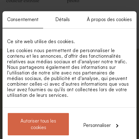
couleur estivale
photo
Consentement
Détails
À propos des cookies
Voir +
Ce site web utilise des cookies.
Les cookies nous permettent de personnaliser le
contenu et les annonces, d'offrir des fonctionnalités
Abonnez-vous à la newsletter et restez
relatives aux médias sociaux et d'analyser notre trafic.
Nous partageons également des informations sur
informé. Petite surprise : bénéficiez de 5%
l'utilisation de notre site avec nos partenaires de
de réduction.
médias sociaux, de publicité et d'analyse, qui peuvent
Valisette personnalisable
Valisette carte du monde
combiner celles-ci avec d'autres informations que vous
Prénom
leur avez fournies ou qu'ils ont collectées lors de votre
utilisation de leurs services.
E-mail
Autoriser tous les
Personnaliser
cookies
S'abonner