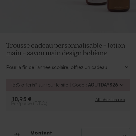
Trousse cadeau personnalisable + lotion
main + savon main design bohème
Pour la fin de l'année scolaire, offrez un cadeau
d'exception avec cette trousse cadeau personnalisable
+ lotion main + savon main design bohème. À
15% offerts* sur tout le site | Code :
AOUTDAYS26
l'intérieur de la trousse, la maitresse pourra y découvrir
2 jolis présents comme la lotion main et le savon
18,95 €
Afficher les prix
liquide main au doux parfum de calendula et de
Prix/pièce (T.T.C.)
bambou.Cette trousse accompagnée de ses
cosmétiques deviendra vite un indispensable pour la
maitresse de votre enfant !
Pour un cadeau qui marquera encore plus l'esprit de la
Montant
maitresse, personnalisez la trousse avec le prénom de