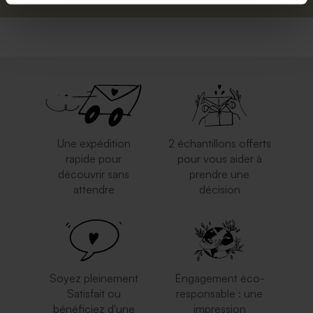
Une expédition
2 échantillons offerts
rapide pour
pour vous aider à
découvrir sans
prendre une
attendre
décision
Soyez pleinement
Engagement éco-
Satisfait ou
responsable : une
bénéficiez d'une
impression