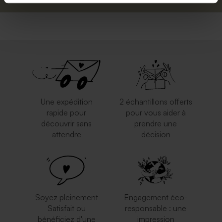
Une expédition
2 échantillons offerts
rapide pour
pour vous aider à
découvrir sans
prendre une
attendre
décision
Soyez pleinement
Engagement éco-
Satisfait ou
responsable : une
bénéficiez d'une
impression