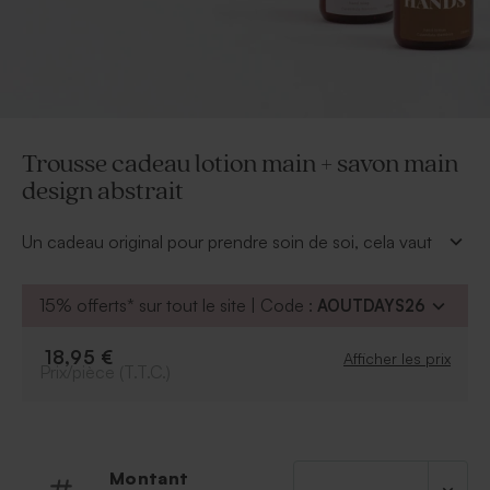
Trousse cadeau lotion main + savon main
design abstrait
Un cadeau original pour prendre soin de soi, cela vaut
de l'or ! Offrez à vos proches cette trousse cadeau
lotion main + savon main design abstrait. Personnalisez
15% offerts* sur tout le site | Code :
AOUTDAYS26
votre cadeau avec le texte de votre choix pour un
cadeau unique à offrir à l'heureux destinataire.
18,95 €
Afficher les prix
* Contenant des pompes : 100 mL
Prix/pièce (T.T.C.)
* Parfum : Calendula & Bambou
* Ingrédients : Aqua; Paraffinum Liquidum; Ethylhexyl
Stearate; Cethyl Alcohol; Cetearyl Alcohol; Glycerin;
Dimethicone; Phenoxyethanol; PEG-40
Montant
Hydrogenated Castor Oil; Sodium Cetearyl Sulfate;