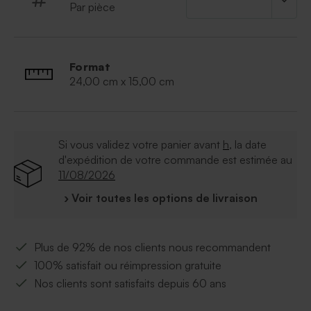
Par pièce
PVM/MA Decadiene Crosspolymer; Triethanolamine;
Carbomer; Ethylhexylglycerin; BHT
Format
24,00 cm x 15,00 cm
Si vous validez votre panier avant
h
, la date
d'expédition de votre commande est estimée au
11/08/2026
› Voir toutes les options de livraison
Plus de 92% de nos clients nous recommandent
100% satisfait ou réimpression gratuite
Nos clients sont satisfaits depuis 60 ans