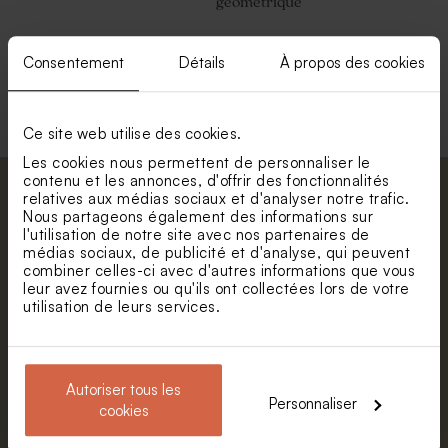
géométrique
Consentement
Détails
À propos des cookies
Voir +
Ce site web utilise des cookies.
Les cookies nous permettent de personnaliser le
contenu et les annonces, d'offrir des fonctionnalités
Abonnez-vous à la newsletter et restez
relatives aux médias sociaux et d'analyser notre trafic.
Nous partageons également des informations sur
informé. Petite surprise : bénéficiez de 5%
l'utilisation de notre site avec nos partenaires de
de réduction.
médias sociaux, de publicité et d'analyse, qui peuvent
Valisette carte du monde
Valisette verte joli caneton
combiner celles-ci avec d'autres informations que vous
Prénom
leur avez fournies ou qu'ils ont collectées lors de votre
utilisation de leurs services.
E-mail
Autoriser tous les
Personnaliser
cookies
S'abonner