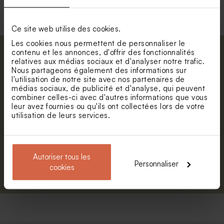
Ce site web utilise des cookies.
Les cookies nous permettent de personnaliser le
contenu et les annonces, d'offrir des fonctionnalités
Abonnez-vous à la newsletter et restez
relatives aux médias sociaux et d'analyser notre trafic.
informé. Petite surprise : bénéficiez de 5%
Nous partageons également des informations sur
l'utilisation de notre site avec nos partenaires de
de réduction.
Valisette personnalisable
Valisette dinosaure
médias sociaux, de publicité et d'analyse, qui peuvent
géométrique
Prénom
combiner celles-ci avec d'autres informations que vous
leur avez fournies ou qu'ils ont collectées lors de votre
utilisation de leurs services.
E-mail
Autoriser tous les
Personnaliser
S'abonner
cookies