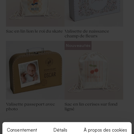
Sac en lin lion le roi du skate
Valisette de naissance
champ de fleurs
Nouveautés
Valisette passeport avec
Sac en lin cerises sur fond
photo
ligné
Consentement
Détails
À propos des cookies
Voir +