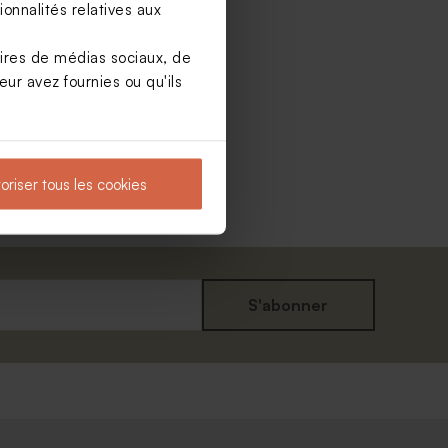
onnalités relatives aux
aires de médias sociaux, de
ur avez fournies ou qu'ils
Nouveautés
oriser tous les cookies
S'abonner