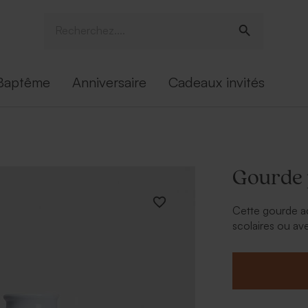
Baptême
Anniversaire
Cadeaux invités
Gourde p
Cette gourde a
scolaires ou av
prénom et voil
* Cette gourde 