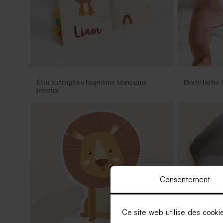
Étui à dragées baptême lionceau
Body bébé l
joyeux
Consentement
Ce site web utilise des cooki