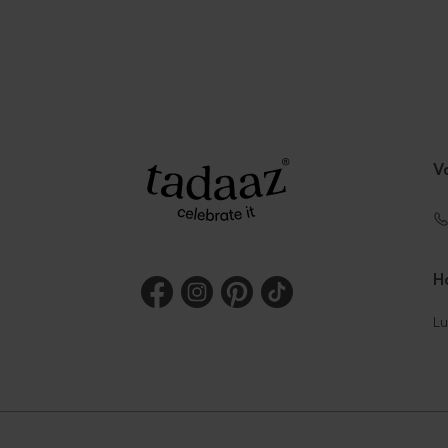
V
Ho
Lu