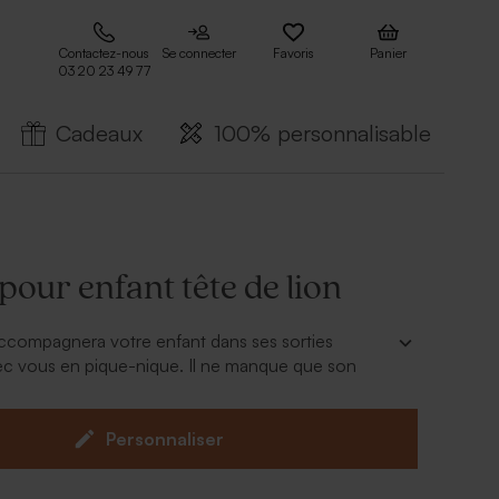
Contactez-nous
Se connecter
Favoris
Panier
03 20 23 49 77
Cadeaux
100% personnalisable
our enfant tête de lion
ccompagnera votre enfant dans ses sorties
ec vous en pique-nique. Il ne manque que son
à un cadeau unique.
n'est pas isotherme
Personnaliser