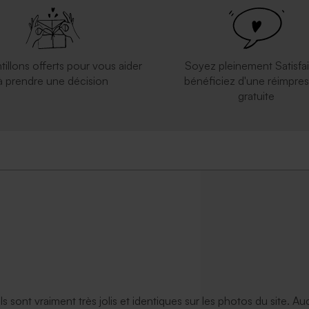
e naissance montgolfière
Boîte à souvenirs en bois naissanc
montgolfière
tillons offerts pour vous aider
Soyez pleinement Satisfai
à prendre une décision
bénéficiez d'une réimpres
gratuite
asseport avec photo
ils sont vraiment très jolis et identiques sur les photos du site. A