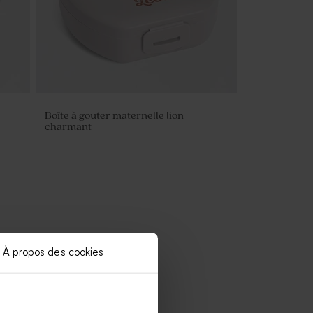
Boîte à gouter maternelle lion
charmant
À propos des cookies