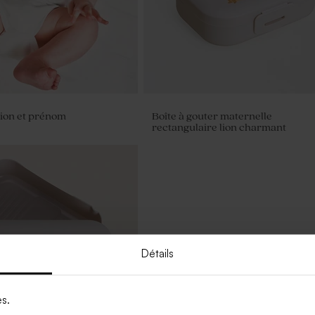
ion et prénom
Boîte à gouter maternelle
rectangulaire lion charmant
Détails
es.