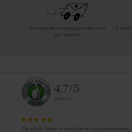
Étiquette baptême lionceau joyeux
Valisette d
Une expédition rapide pour découvrir
2 échan
sans attendre
4.7
/
5
4863 avis
Valisette de naissance champ de fleurs
Valisette p
J'ai acheté 1valise et une boîte en bois personnalisés, 