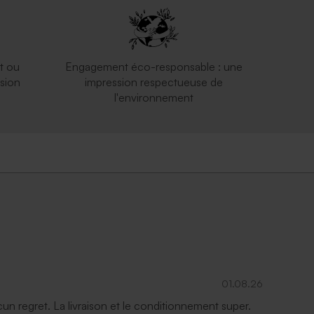
e
Sac en lin lion le roi du skate
t ou
Engagement éco-responsable : une
sion
impression respectueuse de
l'environnement
01.08.26
ucun regret. La livraison et le conditionnement super.