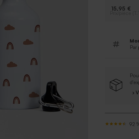
15,95 €
Prix/pièce (T.
Mo
Par 
Pour
d'ex
› 
92 %