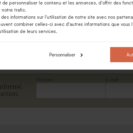
de personnaliser le contenu et les annonces, d'offrir des foncti
notre trafic.
s informations sur l'utilisation de notre site avec nos parten
ch le roi des animaux
euvent combiner celles-ci avec d'autres informations que vous le
tilisation de leurs services.
Voir +
Personnaliser
Aut
Prénom
E-mail
informé.
uction.