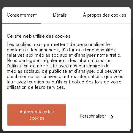
Consentement
Détails
À propos des cookies
Voir +
Ce site web utilise des cookies.
Les cookies nous permettent de personnaliser le
contenu et les annonces, d'offrir des fonctionnalités
Abonnez-vous à la newsletter et restez
relatives aux médias sociaux et d'analyser notre trafic.
informé. Petite surprise : bénéficiez de 5%
Nous partageons également des informations sur
de réduction.
l'utilisation de notre site avec nos partenaires de
Valisette personnalisable
Valisette carte du monde
médias sociaux, de publicité et d'analyse, qui peuvent
Prénom
combiner celles-ci avec d'autres informations que vous
leur avez fournies ou qu'ils ont collectées lors de votre
utilisation de leurs services.
E-mail
Autoriser tous les
S'abonner
Personnaliser
cookies