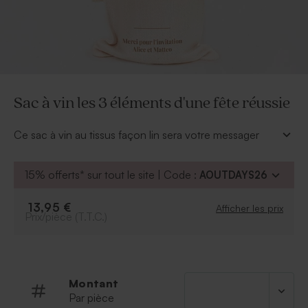
Sac à vin les 3 éléments d'une fête réussie
Ce sac à vin au tissus façon lin sera votre messager
d'une fête réussie. Complétez-le d'une bonne
bouteille. L'heureux bénéficiaire saura apprécier votre
15% offerts* sur tout le site | Code :
AOUTDAYS26
cadeau.
Personnalisez ce sac en polylin de votre message. Il se
13,95 €
Afficher les prix
noue grâce à son lien.
Prix/pièce (T.T.C.)
* Bouteille non vendue
* Polylin : mélange de polyester et de lin
Montant
Par pièce