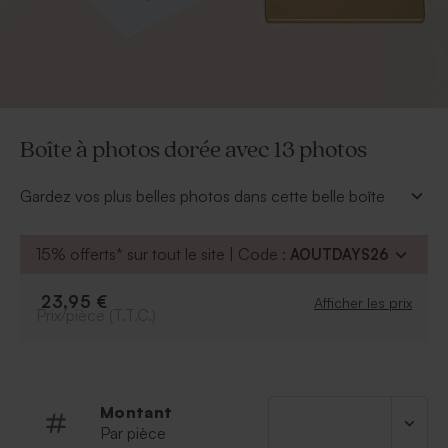
Boîte à photos dorée avec 13 photos
Gardez vos plus belles photos dans cette belle boîte
en fer personnalisable dorée. Ajoutez votre plus belle
photo et votre message. Vous pouvez personnaliser
15% offerts* sur tout le site | Code :
AOUTDAYS26
jusqu'à 13 photos mesurant 17x11cm.
Boîte en fer : 20x13cm
23,95 €
Afficher les prix
Prix/pièce (T.T.C.)
Montant
Par pièce