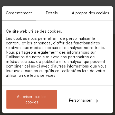
Consentement
Détails
À propos des cookies
Voir +
Ce site web utilise des cookies.
Les cookies nous permettent de personnaliser le
contenu et les annonces, d'offrir des fonctionnalités
Abonnez-vous à la newsletter et restez
relatives aux médias sociaux et d'analyser notre trafic.
informé. Petite surprise : bénéficiez de 5%
Nous partageons également des informations sur
de réduction.
l'utilisation de notre site avec nos partenaires de
Valisette personnalisable
Valisette carte du monde
médias sociaux, de publicité et d'analyse, qui peuvent
Prénom
combiner celles-ci avec d'autres informations que vous
leur avez fournies ou qu'ils ont collectées lors de votre
utilisation de leurs services.
E-mail
Autoriser tous les
S'abonner
Personnaliser
cookies