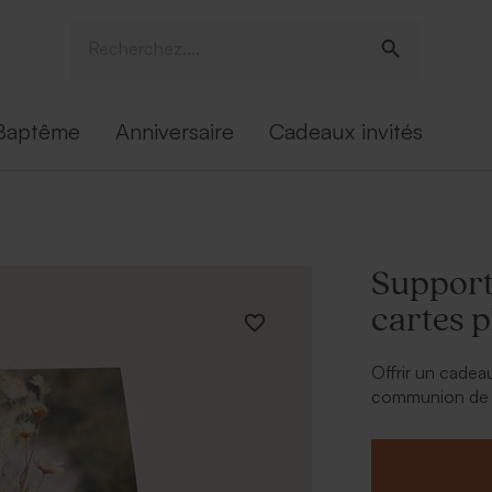
Baptême
Anniversaire
Cadeaux invités
Support
cartes p
Offrir un cadea
communion de vo
Ce support en 
plus beau sourir
A retenir
: