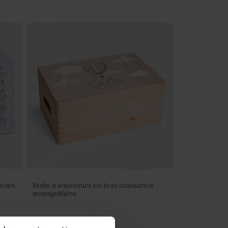
leurs
Boîte à souvenirs en bois naissance
montgolfière