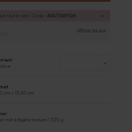
c 18 pages personnalisables au format 12 x 13.5 cm
 cartes : 300g/m²
ur tout le site | Code :
AOUTDAYS26
chées livrées ton beige - les couleurs peuvent
èrement par rapport à la photo
Afficher les prix
n bois de 10 cm
T.C.)
ige livré 40 mm/50 cm
ntant
pièce
mat
00 cm x 13,50 cm
ier
er mat à légère texture | 300 g