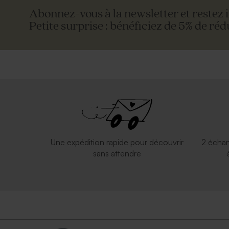
Abonnez-vous à la newsletter et restez 
Petite surprise : bénéficiez de 5% de réd
Valisette personnalisable
Valisette d
Une expédition rapide pour découvrir
2 échan
sans attendre