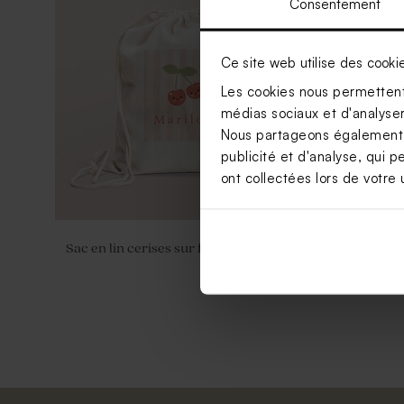
Consentement
Ce site web utilise des cooki
Les cookies nous permettent 
médias sociaux et d'analyser 
Nous partageons également de
publicité et d'analyse, qui p
ont collectées lors de votre u
Sac en lin cerises sur fond ligné
Valisette p