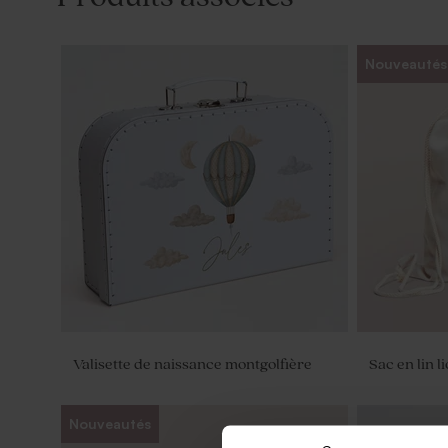
Nouveautés
Valisette de naissance montgolfière
Sac en lin l
Nouveautés