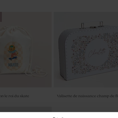
ion le roi du skate
Valisette de naissance champ de f