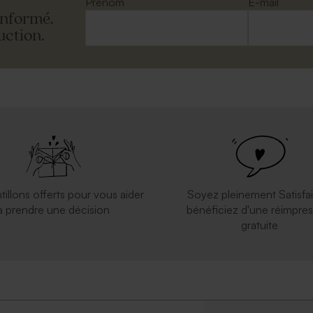
Prénom
E-mail
informé.
uction.
inosaure géométrique
tillons offerts pour vous aider
Soyez pleinement Satisfai
à prendre une décision
bénéficiez d'une réimpres
gratuite