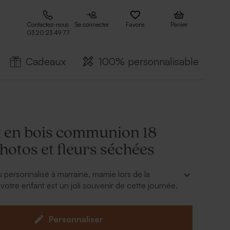
Contactez-nous
Se connecter
Favoris
Panier
03 20 23 49 77
Cadeaux
100% personnalisable
 en bois communion 18
hotos et fleurs séchées
u personnalisé à marraine, mamie lors de la
tre enfant est un joli souvenir de cette journée.
bois se compose de 18 cartes personnalisables du
e de votre garçon ou fille.
Personnaliser