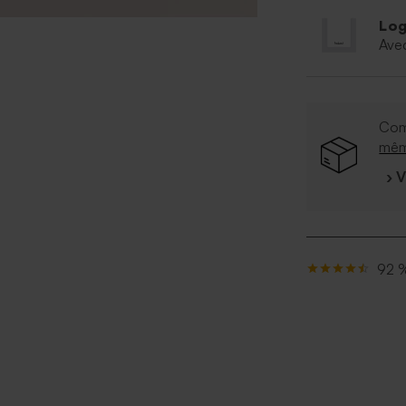
Log
Ave
Com
mê
› 
92 %