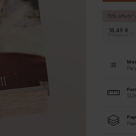
Livré ave
Grammage
15% offerts* s
Fleurs sé
varier lég
18,49 €
Support e
Prix/pièce (T.
Ruban be
Mo
Par 
For
12,
Pap
Papi