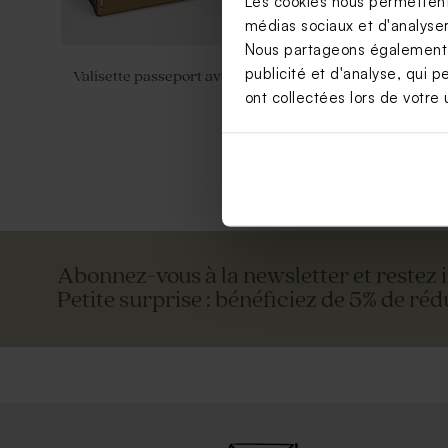
Les cookies nous permettent 
médias sociaux et d'analyser 
Nous partageons également de
publicité et d'analyse, qui p
Valisette passeport avec photo
Sac en lin c
ont collectées lors de votre u
Abonnez-vous à la newsletter et restez 
Petite surprise : bénéficiez de 5% de réd
Valisette personnalisable
Valisette d