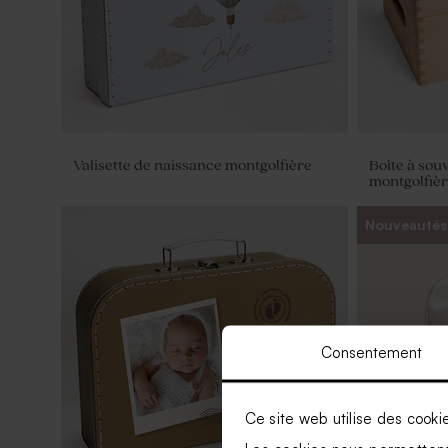
Valisette de naissance montgolfière
Boîte à sou
montgolfiè
Nouveautés
Consentement
Ce site web utilise des cooki