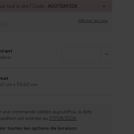
ur tout le site | Code :
AOUTDAYS26
Afficher les prix
T.C.)
ntant
pièce
mat
60 cm x 59,60 cm
 une commande validée aujourd'hui, la date
pédition est estimée au
07/08/2026
Voir toutes les options de livraison