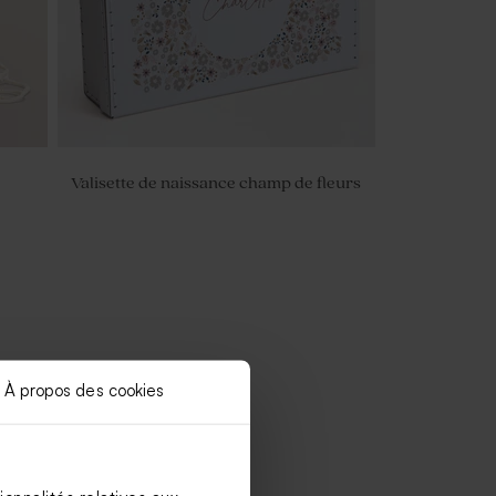
Valisette de naissance champ de fleurs
À propos des cookies