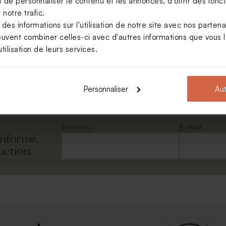
de personnaliser le contenu et les annonces, d'offrir des foncti
notre trafic.
s informations sur l'utilisation de notre site avec nos parten
euvent combiner celles-ci avec d'autres informations que vous le
erises sur fond ligné
tilisation de leurs services.
Voir +
Personnaliser
Aut
Prénom
E-mail
informé.
uction.
inosaure géométrique