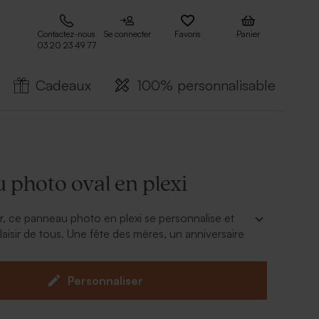
Contactez-nous
Se connecter
Favoris
Panier
03 20 23 49 77
Cadeaux
100% personnalisable
 photo oval en plexi
, ce panneau photo en plexi se personnalise et
plaisir de tous. Une fête des mères, un anniversaire
entin, tout est permis.
collante est prévue pour faciliter la suspension.
 x 59.6 cm
Personnaliser