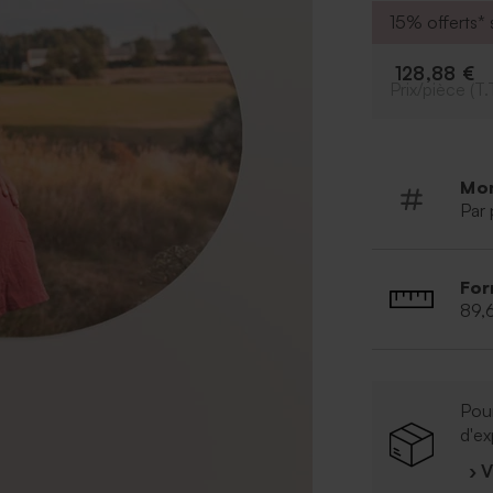
15% offerts* s
128,88 €
Prix/pièce (T.
Mo
Par 
For
89,
Pour
d'ex
› 