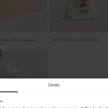
venirs en bois naissance
Sac en lin lion le roi du skate
re
Détails
es.