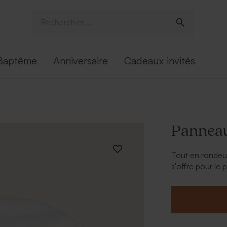
Baptême
Anniversaire
Cadeaux invités
Panneau
Tout en rondeur
s'offre pour le 
ou une Saint-Val
* 1 attache auto
* Format : 89.6