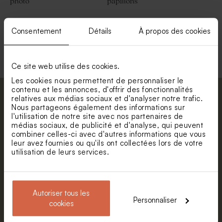
photo
papillons
Consentement
Détails
À propos des cookies
Voir +
Ce site web utilise des cookies.
Les cookies nous permettent de personnaliser le
contenu et les annonces, d'offrir des fonctionnalités
Abonnez-vous à la newsletter et restez
relatives aux médias sociaux et d'analyser notre trafic.
Nous partageons également des informations sur
informé. Petite surprise : bénéficiez de 5%
l'utilisation de notre site avec nos partenaires de
de réduction.
médias sociaux, de publicité et d'analyse, qui peuvent
Valisette personnalisable
combiner celles-ci avec d'autres informations que vous
Prénom
leur avez fournies ou qu'ils ont collectées lors de votre
utilisation de leurs services.
E-mail
Autoriser tous les
Personnaliser
cookies
S'abonner