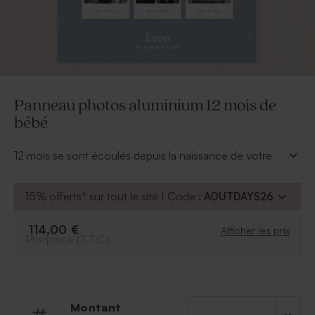
Panneau photos aluminium 12 mois de
bébé
12 mois se sont écoulés depuis la naissance de votre
bébé, votre filleul ou votre petit-fils, ce panneau
photos en alu sera le témoin de son épanouissement
15% offerts* sur tout le site | Code :
AOUTDAYS26
et fêtera ses 1 an avec émotion et souvenirs.
* 1 attache autocollante est prévue pour faciliter la
114,00 €
Afficher les prix
suspension.
Prix/pièce (T.T.C.)
* Format : 68.3 x 100 cm
Montant