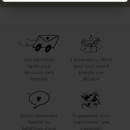
Une expédition
2 échantillons offerts
rapide pour
pour vous aider à
découvrir sans
prendre une
attendre
décision
Soyez pleinement
Engagement éco-
Satisfait ou
responsable : une
bénéficiez d'une
impression