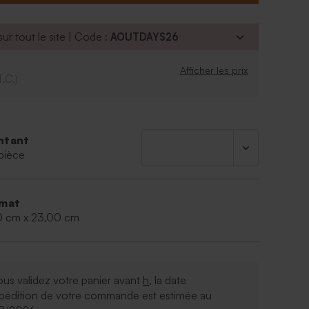
adeau unique et raffiné.
ur tout le site | Code :
AOUTDAYS26
55 % coton biologique, 35 % polyester recyclé, 7
 % élasthanne.
Afficher les prix
mplémentaires : lavage à 40 °C, ne pas utiliser
T.C.)
 séchage en machine autorisé, ne pas repasser.
ntant
pièce
mat
0 cm x 23,00 cm
ous validez votre panier avant
h
, la date
xpédition de votre commande est estimée au