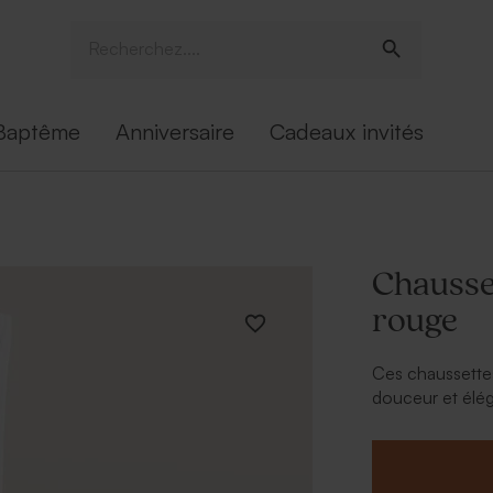
Baptême
Anniversaire
Cadeaux invités
Chausset
rouge
Ces chaussettes
douceur et élé
cadeau original
personnalisée et
fête des pères,