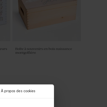
leurs
Boîte à souvenirs en bois naissance
montgolfière
À propos des cookies