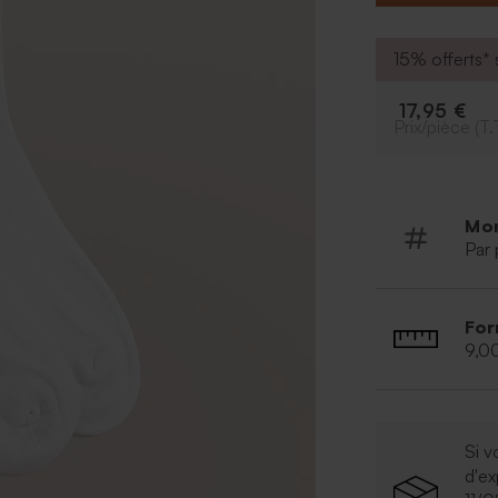
qui mérite un c
A retenir :
Taille : 42-46
15% offerts* s
Composition : 
% polyamide, 3
17,95 €
Informations co
Prix/pièce (T.
d’eau de Javel,
Mo
Par 
For
9,0
Si v
d'e