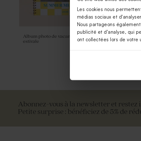
Les cookies nous permettent 
médias sociaux et d'analyser 
Nous partageons également de
publicité et d'analyse, qui p
Album photo de vacances couleur
Valisette p
ont collectées lors de votre u
estivale
Abonnez-vous à la newsletter et restez 
Petite surprise : bénéficiez de 5% de réd