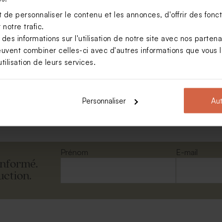
de personnaliser le contenu et les annonces, d'offrir des foncti
notre trafic.
s informations sur l'utilisation de notre site avec nos parten
euvent combiner celles-ci avec d'autres informations que vous le
asseport avec photo
tilisation de leurs services.
Personnaliser
Aut
Voir +
Prénom
E-mail
informé.
uction.