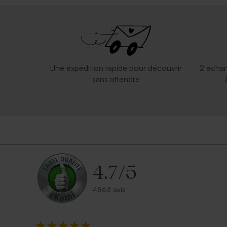
Valisette personnalisable
Valisette c
Une expédition rapide pour découvrir
2 échan
sans attendre
4.7
/
5
4863 avis