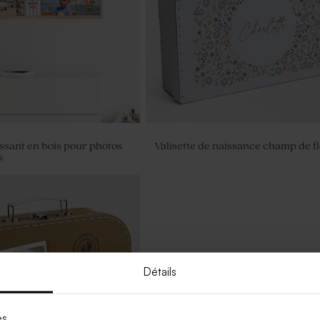
ssant en bois pour photos
Valisette de naissance champ de f
s
Détails
es.