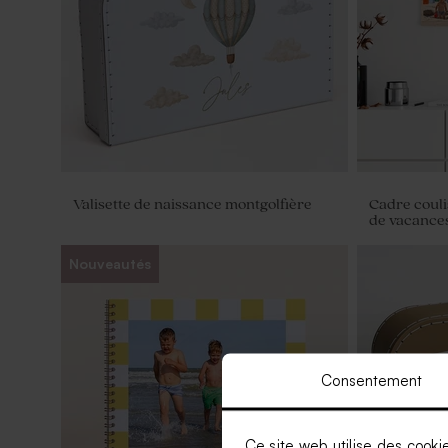
Valisette de naissance montgolfière
Cadre couli
de vacance
Nouveautés
Consentement
Ce site web utilise des cooki