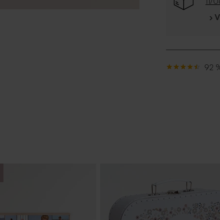
11/
› 
92 %