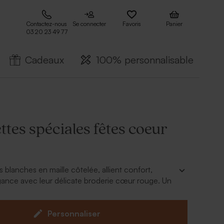
Contactez-nous
Se connecter
Favoris
Panier
03 20 23 49 77
Cadeaux
100% personnalisable
tes spéciales fêtes coeur
 blanches en maille côtelée, allient confort,
gance avec leur délicate broderie cœur rouge. Un
 et tendance qui apporte une touche
 pleine d’attention à chaque occasion. A offrir à la
 la fête des mères ou toute autre occasion spéciale
Personnaliser