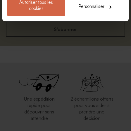
Autoriser tous les
E-mail
Personnaliser
cookies
S'abonner
Valisette personnalisable
Valisette carte du monde
Une expédition
2 échantillons offerts
rapide pour
pour vous aider à
découvrir sans
prendre une
attendre
décision