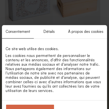
Valisette de naissance
Boîte à souvenirs en bois
Consentement
Détails
À propos des cookies
champ de fleurs
naissance montgolfière
Nouveautés
Ce site web utilise des cookies.
Voir +
Les cookies nous permettent de personnaliser le
contenu et les annonces, d'offrir des fonctionnalités
relatives aux médias sociaux et d'analyser notre trafic.
Nous partageons également des informations sur
l'utilisation de notre site avec nos partenaires de
médias sociaux, de publicité et d'analyse, qui peuvent
Abonnez-vous à la newsletter et restez
combiner celles-ci avec d'autres informations que vous
leur avez fournies ou qu'ils ont collectées lors de votre
informé. Petite surprise : bénéficiez de 5%
utilisation de leurs services.
de réduction.
Album photo de vacances
Valisette passeport avec
couleur estivale
photo
Prénom