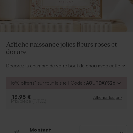
Affiche naissance jolies fleurs roses et
dorure
Décorez la chambre de votre bout de chou avec cette
ravissante affiche murale. Une jolie photo, les éléments
de sa naissance en dorure en voilà un joli souvenir de
15% offerts* sur tout le site | Code :
AOUTDAYS26
sa naissance.
* Cette affiche est vendue sans le cadre
13,95 €
Afficher les prix
Prix/pièce (T.T.C.)
Montant