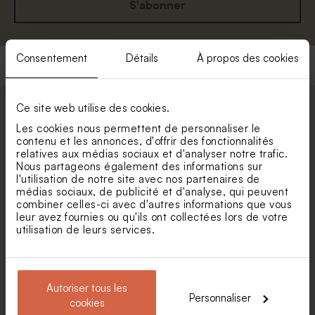
S'abonner
Consentement
Détails
À propos des cookies
Ce site web utilise des cookies.
Les cookies nous permettent de personnaliser le
contenu et les annonces, d'offrir des fonctionnalités
relatives aux médias sociaux et d'analyser notre trafic.
Nous partageons également des informations sur
Une expédition
2 échantillons offerts
l'utilisation de notre site avec nos partenaires de
rapide pour
pour vous aider à
médias sociaux, de publicité et d'analyse, qui peuvent
découvrir sans
prendre une
combiner celles-ci avec d'autres informations que vous
leur avez fournies ou qu'ils ont collectées lors de votre
attendre
décision
utilisation de leurs services.
Autoriser tous les
Personnaliser
cookies
Soyez pleinement
Engagement éco-