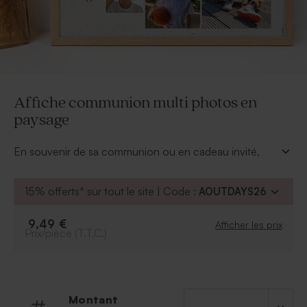
Affiche communion multi photos en
paysage
En souvenir de sa communion ou en cadeau invité,
cette affiche murale se personnalise du plus beau
sourire de votre enfant. Coup de coeur assuré pour ce
15% offerts* sur tout le site | Code :
AOUTDAYS26
beau souvenir.
* Cette affiche est vendue
sans le cadre
9,49 €
Afficher les prix
Prix/pièce (T.T.C.)
Montant