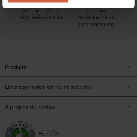
Satisfait ou
responsable : une
bénéficiez d'une
impression
réimpression gratuite
respectueuse de
l'environnement
Produits
Livraison rapide en toute securite
A propos de tadaaz
4.7
/
5