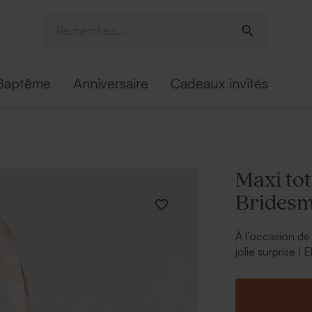
Baptême
Anniversaire
Cadeaux invités
Maxi to
Bridesm
À l’occasion de
jolie surprise !
bag personnalis
petits cadeaux.
surnom pour un