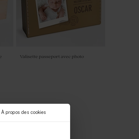
e
Valisette passeport avec photo
À propos des cookies