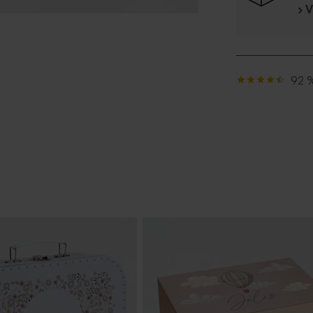
› 
92 %