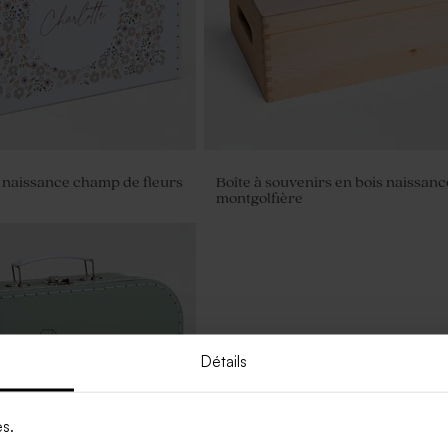
e naissance champ de fleurs
Boîte à souvenirs en bois naissanc
montgolfière
Détails
es.