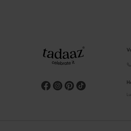
V
Ho
Lu