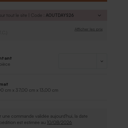
 de personnalisation pour réaliser votre création
 allez faire des heureuses, on vous le garantit !
37 x 37 x 13 cm
ur tout le site | Code :
AOUTDAYS26
100% polyester
c cassé
Afficher les prix
e grâce à son fond doublé
T.C.)
achine à basse température (30°C maximum)
r votre création : la couleur du sac peut
 varier la couleur de votre création (texte et
ntant
pièce
mat
00 cm x 37,00 cm x 13,00 cm
 une commande validée aujourd'hui, la date
pédition est estimée au
10/08/2026