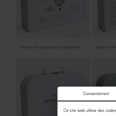
Valisette de naissance montgolfière
Valisette d
Consentement
Ce site web utilise des cooki