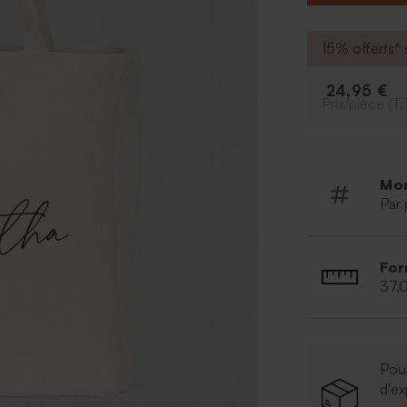
dans notre outil
sur-mesure. Vous
* Dimensions : 
15% offerts* s
* Composant : 
* Couleur blan
24,95 €
* Ultra pratiqu
Prix/pièce (T.
* Lavable en m
* Information su
légèrement faire
photo)
Mo
Par 
For
37,
Pour
d'ex