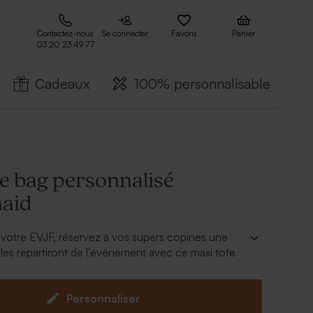
Contactez-nous
Se connecter
Favoris
Panier
03 20 23 49 77
Cadeaux
100% personnalisable
te bag personnalisé
aid
 votre EVJF, réservez à vos supers copines une
 Elles repartiront de l’événement avec ce maxi tote
é Bridesmaid dans lequel vous aurez glissé des
 Vous pourrez personnaliser chaque sac avec leur
e attention encore plus touchante ! Rendez-vous
Personnaliser