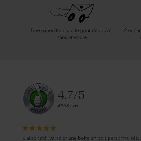
Valisette carte du monde
Valisette ve
Une expédition rapide pour découvrir
2 échan
sans attendre
4.7
/
5
4863 avis
J'ai acheté 1valise et une boîte en bois personnalisés, 