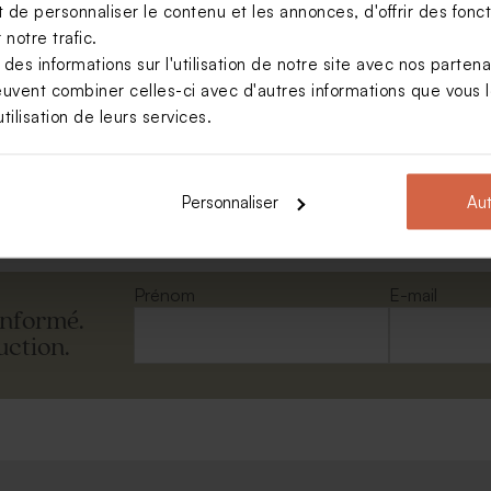
de personnaliser le contenu et les annonces, d'offrir des foncti
notre trafic.
s informations sur l'utilisation de notre site avec nos parten
euvent combiner celles-ci avec d'autres informations que vous le
inosaure géométrique
tilisation de leurs services.
Voir +
Personnaliser
Aut
Prénom
E-mail
informé.
uction.