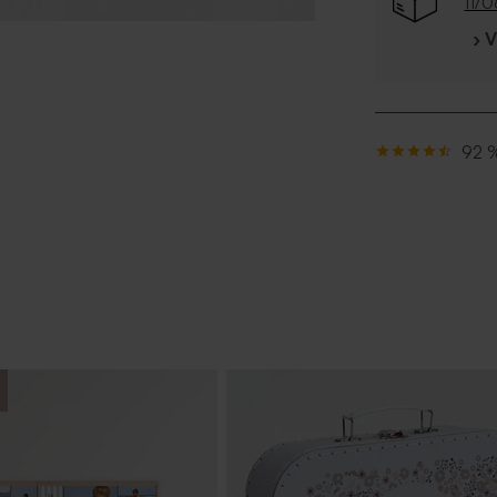
11/
› 
92 %