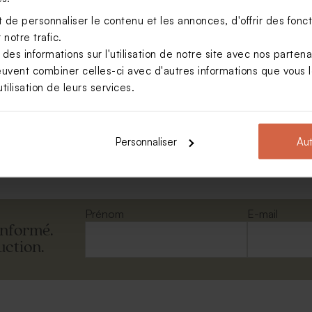
de personnaliser le contenu et les annonces, d'offrir des foncti
notre trafic.
s informations sur l'utilisation de notre site avec nos parten
euvent combiner celles-ci avec d'autres informations que vous le
asseport avec photo
tilisation de leurs services.
Personnaliser
Aut
Voir +
Prénom
E-mail
informé.
uction.