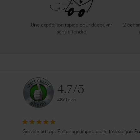
Une expédition rapide pour découvrir
2 échan
sans attendre
4.7
/
5
4861 avis
Service au top. Emballage impeccable, très soigné E