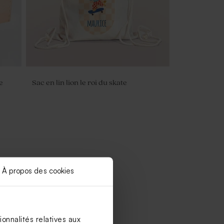
e
Sac en lin lion le roi du skate
À propos des cookies
onnalités relatives aux