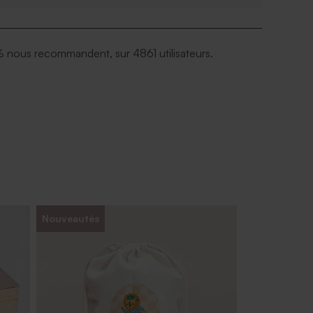
petits tigres qui aiment les pique-niques, cette
personnalisée fera le bonheur de votre enfant pour
 nous recommandent, sur 4861 utilisateurs.
re.
e au micro-onde ou au congélateur
au lave-vaisselle
Nouveautés