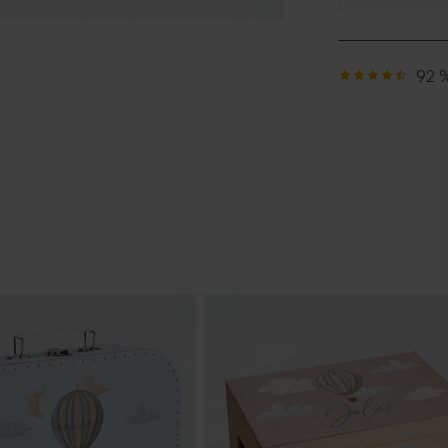
Tadaaz.fr
Idéale pour les 
boîte à goûter 
92 %
la rentrée scolai
* Ne pas mettr
* Ne pas mettre 