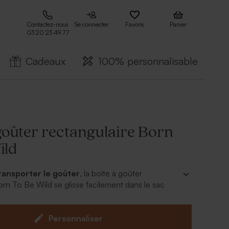
Contactez-nous
Se connecter
Favoris
Panier
03 20 23 49 77
Cadeaux
100% personnalisable
goûter rectangulaire Born
ild
ransporter le goûter
, la boîte à goûter
orn To Be Wild se glisse facilement dans le sac
ac de sport de votre enfant.
oûter de couleur verte est imprimée de deux
 léopard. Elle conviendra parfaitement pour un
Personnaliser