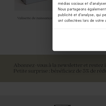
médias sociaux et d'analyser 
Nous partageons également de
publicité et d'analyse, qui p
Valisette de naissance champ de fleurs
Valisette p
ont collectées lors de votre u
Nouveautés
Abonnez-vous à la newsletter et restez 
Petite surprise : bénéficiez de 5% de réd
Sac en lin cerises sur fond ligné
Valisette p