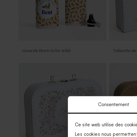
Gourde Born to be wild
Valisette d
Consentement
Ce site web utilise des cooki
Les cookies nous permettent 