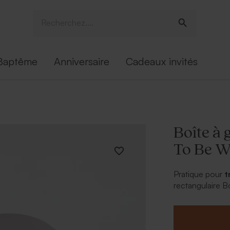
Baptême
Anniversaire
Cadeaux invités
Boîte à 
To Be W
Pratique pour
t
rectangulaire B
d’école ou le s
Cette boîte à g
illustrations de