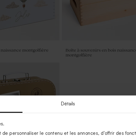
e naissance montgolfière
Boîte à souvenirs en bois naissanc
montgolfière
Détails
es.
de personnaliser le contenu et les annonces, d'offrir des foncti