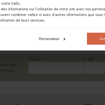
notre trafic.
s informations sur l'utilisation de notre site avec nos parten
euvent combiner celles-ci avec d'autres informations que vous le
asseport avec photo
tilisation de leurs services.
Voir +
Personnaliser
Aut
Prénom
E-mail
informé.
uction.
ersonnalisable
Valisette dinosaure géométrique