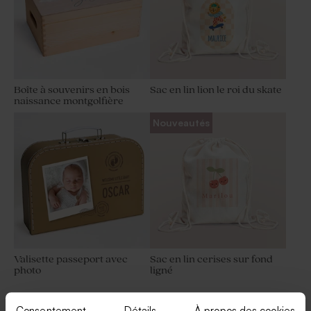
Boîte à souvenirs en bois
Sac en lin lion le roi du skate
naissance montgolfière
Nouveautés
Valisette passeport avec
Sac en lin cerises sur fond
photo
ligné
Consentement
Détails
À propos des cookies