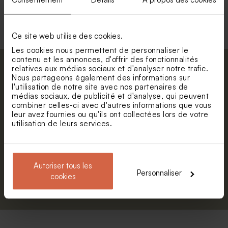
Voir +
Ce site web utilise des cookies.
Les cookies nous permettent de personnaliser le
contenu et les annonces, d'offrir des fonctionnalités
relatives aux médias sociaux et d'analyser notre trafic.
Abonnez-vous à la newsletter et restez
Nous partageons également des informations sur
informé. Petite surprise : bénéficiez de 5%
l'utilisation de notre site avec nos partenaires de
de réduction.
médias sociaux, de publicité et d'analyse, qui peuvent
Valisette personnalisable
Valisette dinosaure
combiner celles-ci avec d'autres informations que vous
géométrique
Prénom
leur avez fournies ou qu'ils ont collectées lors de votre
utilisation de leurs services.
E-mail
Autoriser tous les
Personnaliser
cookies
S'abonner