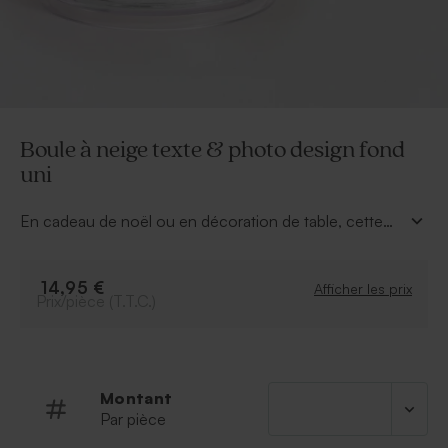
Boule à neige texte & photo design fond
uni
En cadeau de noël ou en décoration de table, cette
boule à neige texte & photo design fond uni
fera
sensation ! Sélectionnez votre plus belle photo de
famille et rédigez un petit texte remplit de mot doux et
14,95 €
Afficher les prix
Prix/pièce (T.T.C.)
le tour est joué. Sur la face "texte" la couleur de fond
peut être modifiée selon les couleurs de notre palette
dans notre outil de personnalisation. Nous sommes
sûrs que vous allez craquer sur ce cadeau personnalisé
!
Montant
Par pièce