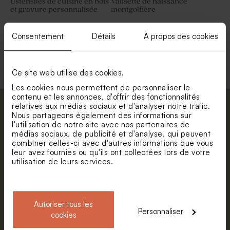
Ustensiles de cuisine en bois
Valisette de naissance
et gravure personnalisée
montgolfière
Consentement
Détails
À propos des cookies
Voir +
Ce site web utilise des cookies.
Les cookies nous permettent de personnaliser le
contenu et les annonces, d'offrir des fonctionnalités
relatives aux médias sociaux et d'analyser notre trafic.
Abonnez-vous à la newsletter et restez
Nous partageons également des informations sur
informé. Petite surprise : bénéficiez de 5%
l'utilisation de notre site avec nos partenaires de
médias sociaux, de publicité et d'analyse, qui peuvent
de réduction.
Valisette de naissance
Boîte à souvenirs en bois
combiner celles-ci avec d'autres informations que vous
champ de fleurs
naissance montgolfière
Prénom
leur avez fournies ou qu'ils ont collectées lors de votre
utilisation de leurs services.
E-mail
Autoriser tous les
Personnaliser
cookies
S'abonner