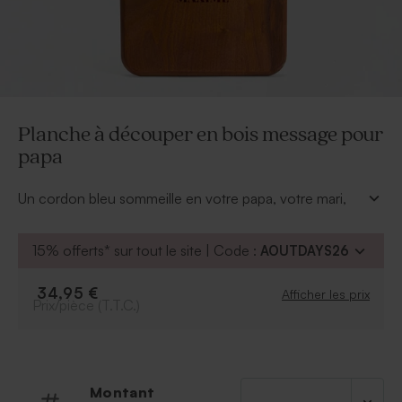
Planche à découper en bois message pour
papa
Un cordon bleu sommeille en votre papa, votre mari,
votre frère... Cette planche à découper en bois
personnalisée d'un message fera un cadeau original
15% offerts* sur tout le site | Code :
AOUTDAYS26
* Dimensions : 22,5 x 44 cm
* Ne pas laisser immergé dans l'eau
34,95 €
Afficher les prix
* Ne va pas au lave-vaisselle
Prix/pièce (T.T.C.)
Montant