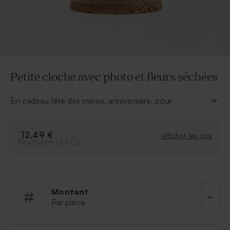
Petite cloche avec photo et fleurs séchées
En cadeau fête des mères, anniversaire, pour
nounou... cette cloche avec son socle en liège garnie
de jolies fleurs séchées et d'une photo fera un cadeau
parfait.
12,49 €
Afficher les prix
Prix/pièce (T.T.C.)
À retenir :
Hauteur : 10 cm
Socle en liège
Montant
Par pièce