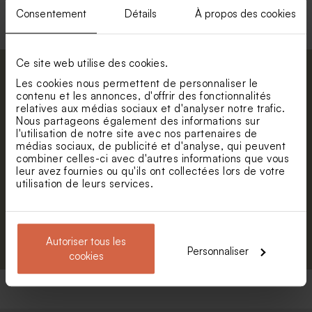
Consentement
Détails
À propos des cookies
Ce site web utilise des cookies.
Abonnez-vous à la newsletter et restez
Les cookies nous permettent de personnaliser le
informé. Petite surprise : bénéficiez de 5%
contenu et les annonces, d'offrir des fonctionnalités
relatives aux médias sociaux et d'analyser notre trafic.
de réduction.
Valisette personnalisable
Valisette dinosaure
Nous partageons également des informations sur
géométrique
Prénom
l'utilisation de notre site avec nos partenaires de
médias sociaux, de publicité et d'analyse, qui peuvent
combiner celles-ci avec d'autres informations que vous
E-mail
leur avez fournies ou qu'ils ont collectées lors de votre
utilisation de leurs services.
S'abonner
Autoriser tous les
Personnaliser
cookies