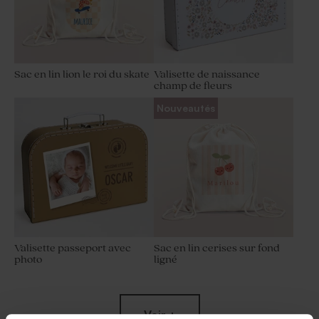
Sac en lin lion le roi du skate
Valisette de naissance
champ de fleurs
Nouveautés
Valisette passeport avec
Sac en lin cerises sur fond
photo
ligné
Voir +