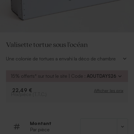
Valisette tortue sous l'océan
Une colonie de tortues a envahi la déco de chambre
de votre enfant. C'est son animal préféré ! Complétez
sa collection avec la valisette tortue sous l'océan. Vous
15% offerts* sur tout le site | Code :
AOUTDAYS26
pourrez la personnalisez avec le prénom de votre
enfant via notre outil en ligne.
22,49 €
Afficher les prix
* Dimensions : 30 x 21 x 9 cm
Prix/pièce (T.T.C.)
* Matière : carton renforcé
Montant
Par pièce