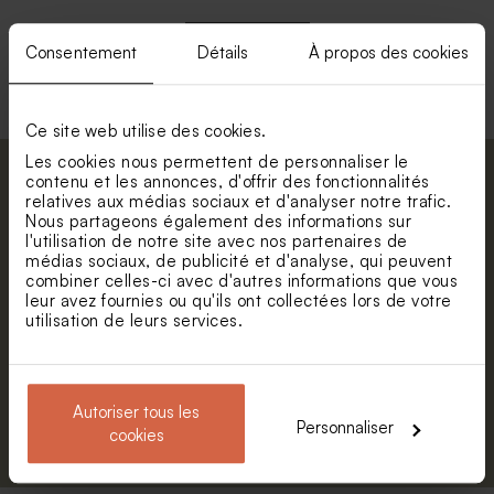
Consentement
Détails
À propos des cookies
Voir +
Ce site web utilise des cookies.
Les cookies nous permettent de personnaliser le
contenu et les annonces, d'offrir des fonctionnalités
Abonnez-vous à la newsletter et restez
relatives aux médias sociaux et d'analyser notre trafic.
informé. Petite surprise : bénéficiez de 5%
Nous partageons également des informations sur
de réduction.
l'utilisation de notre site avec nos partenaires de
Étiquette baptême colombe
Perle au biscuit chocolaté
médias sociaux, de publicité et d'analyse, qui peuvent
champêtre
anniversaire Picasso 750 gr
Prénom
combiner celles-ci avec d'autres informations que vous
(± 195 ex)
leur avez fournies ou qu'ils ont collectées lors de votre
utilisation de leurs services.
E-mail
Autoriser tous les
S'abonner
Personnaliser
cookies