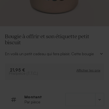
Bougie à offrir et son étiquette petit
biscuit
En voilà un petit cadeau qui fera plaisir. Cette bougie
s'offre pour un anniversaire, pour marraine lors d'une
communion... Personnalisez l'étiquette autocollante de
votre plus belle photo et prénom.
21,95 €
Afficher les prix
Prix/pièce (T.T.C.)
À retenir
:
Couleur : champagne
Parfum : Boisé
Personnalisation sur l'étiquette fournie
Montant
50h de combustion
Par pièce
580g de cire