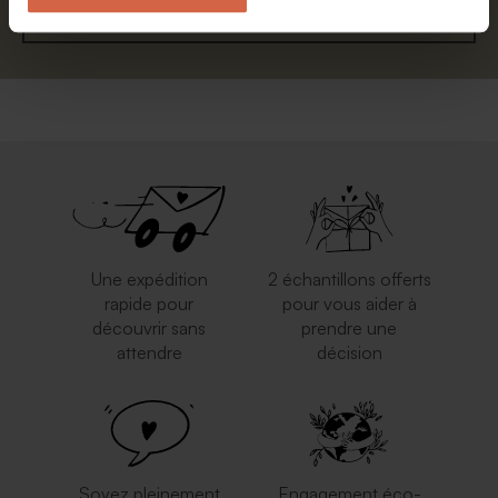
S'abonner
Une expédition
2 échantillons offerts
rapide pour
pour vous aider à
découvrir sans
prendre une
attendre
décision
Soyez pleinement
Engagement éco-