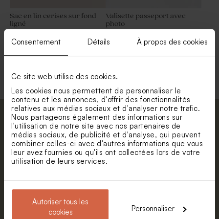
Sac en lin cerises sur fond
Valisette passeport avec
ligné
photo
Consentement
Détails
À propos des cookies
Voir +
Ce site web utilise des cookies.
Les cookies nous permettent de personnaliser le
contenu et les annonces, d'offrir des fonctionnalités
relatives aux médias sociaux et d'analyser notre trafic.
Nous partageons également des informations sur
Abonnez-vous à la newsletter et restez
l'utilisation de notre site avec nos partenaires de
informé. Petite surprise : bénéficiez de 5%
médias sociaux, de publicité et d'analyse, qui peuvent
de réduction.
combiner celles-ci avec d'autres informations que vous
Valisette personnalisable
Valisette dinosaure
leur avez fournies ou qu'ils ont collectées lors de votre
géométrique
Prénom
utilisation de leurs services.
E-mail
Autoriser tous les
Personnaliser
cookies