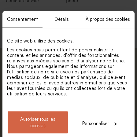
couleur estivale
photo
Consentement
Détails
À propos des cookies
Voir +
Ce site web utilise des cookies.
Les cookies nous permettent de personnaliser le
contenu et les annonces, d'offrir des fonctionnalités
Abonnez-vous à la newsletter et restez
relatives aux médias sociaux et d'analyser notre trafic.
Nous partageons également des informations sur
informé. Petite surprise : bénéficiez de 5%
l'utilisation de notre site avec nos partenaires de
de réduction.
médias sociaux, de publicité et d'analyse, qui peuvent
Valisette personnalisable
Valisette carte du monde
combiner celles-ci avec d'autres informations que vous
Prénom
leur avez fournies ou qu'ils ont collectées lors de votre
utilisation de leurs services.
E-mail
Autoriser tous les
Personnaliser
cookies
S'abonner