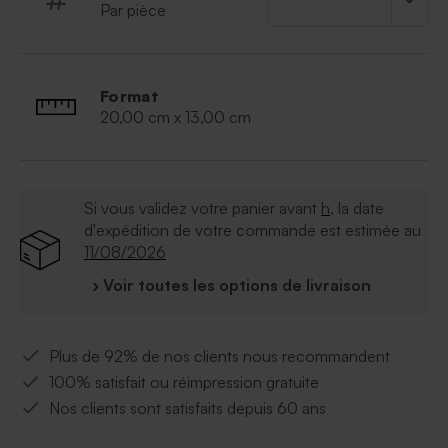
1 paquet de galettes fines au beurre - 75g -
Par pièce
ingrédients : beurre, sucre, oeufs
Peut contenir des traces de lait, soja, arachides
Format
20,00 cm x 13,00 cm
Si vous validez votre panier avant
h
, la date
d'expédition de votre commande est estimée au
11/08/2026
› Voir toutes les options de livraison
Plus de 92% de nos clients nous recommandent
100% satisfait ou réimpression gratuite
Nos clients sont satisfaits depuis 60 ans