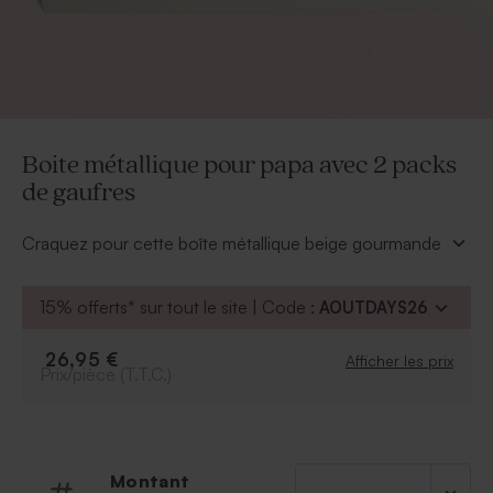
Boite métallique pour papa avec 2 packs
de gaufres
Craquez pour cette boîte métallique beige gourmande
garnie d’un délicieux pack de gaufres croustillantes,
pour un moment de pur plaisir. Personnalisée avec 4
15% offerts* sur tout le site | Code :
AOUTDAYS26
photos intégrées dans le mot “PAPA”, elle devient un
souvenir aussi unique que savoureux. Un cadeau
26,95 €
Afficher les prix
craquant et plein d’amour, parfait pour faire fondre le
Prix/pièce (T.T.C.)
cœur de papa à la fête des pères.
À retenir :
Boîte commercialisée avec 2 paquets de biscuits
Jules Destrooper
Montant