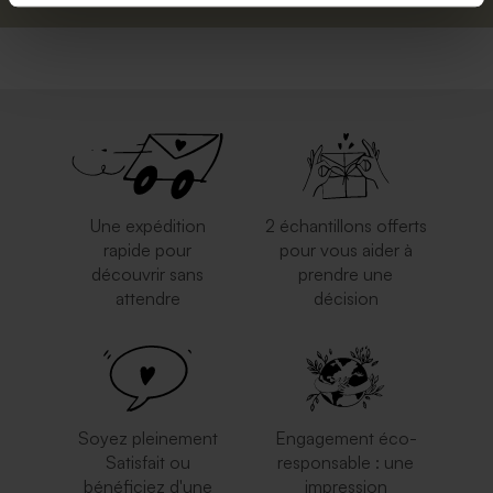
Une expédition
2 échantillons offerts
rapide pour
pour vous aider à
découvrir sans
prendre une
attendre
décision
Soyez pleinement
Engagement éco-
Satisfait ou
responsable : une
bénéficiez d'une
impression