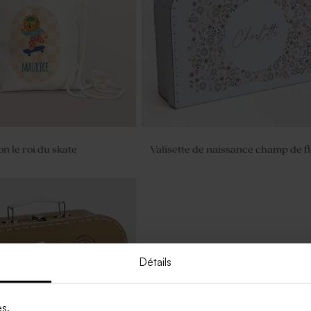
ion le roi du skate
Valisette de naissance champ de f
Détails
es.