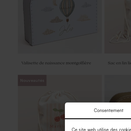
Valisette de naissance montgolfière
Sac en lin l
Nouveautés
Consentement
Ce site web utilise des cooki