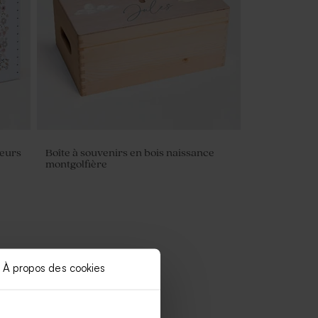
leurs
Boîte à souvenirs en bois naissance
montgolfière
À propos des cookies