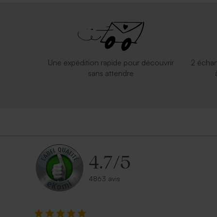
Valisette personnalisable
Valisette d
Une expédition rapide pour découvrir
2 échan
sans attendre
4.7
/
5
4863 avis