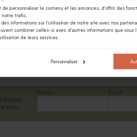
de personnaliser le contenu et les annonces, d'offrir des foncti
notre trafic.
s informations sur l'utilisation de notre site avec nos parten
euvent combiner celles-ci avec d'autres informations que vous le
tilisation de leurs services.
asseport avec photo
Personnaliser
Aut
Voir +
Prénom
E-mail
informé.
uction.