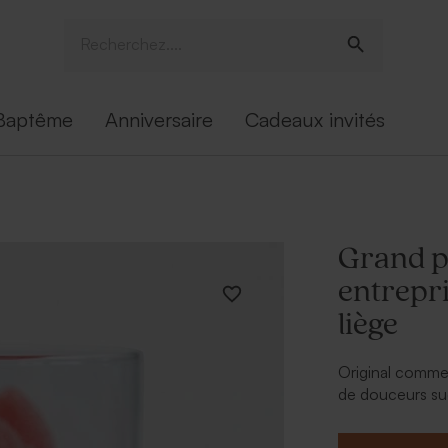
Baptême
Anniversaire
Cadeaux invités
Grand p
entrepr
liège
Original comme 
de douceurs suc
votre publicité.
À retenir