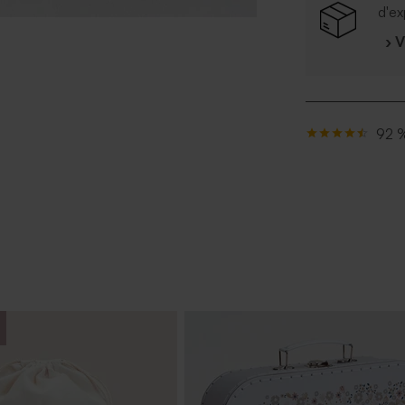
d'ex
› 
92 %