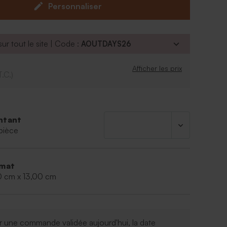
Personnaliser
s : Sucre, sirop de glucose, gélatine, acide
 arômes, agent d'enrobage (cire de carnauba),
 : E120, E161b - Lot 212303
ur tout le site | Code :
AOUTDAYS26
rgènes
c 400 gr de bonbons
Afficher les prix
er dans un endroit sec, protégé de la chaleur
T.C.)
ce du pot : 500 g
rre et couvercle en liège
ntant
pièce
mat
0 cm x 13,00 cm
 une commande validée aujourd'hui, la date