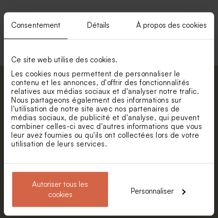
Consentement
Détails
À propos des cookies
Voir +
Ce site web utilise des cookies.
Les cookies nous permettent de personnaliser le
contenu et les annonces, d'offrir des fonctionnalités
Abonnez-vous à la newsletter et restez
relatives aux médias sociaux et d'analyser notre trafic.
informé. Petite surprise : bénéficiez de 5%
Nous partageons également des informations sur
l'utilisation de notre site avec nos partenaires de
de réduction.
Valisette personnalisable
Valisette dinosaure
médias sociaux, de publicité et d'analyse, qui peuvent
géométrique
Prénom
combiner celles-ci avec d'autres informations que vous
leur avez fournies ou qu'ils ont collectées lors de votre
utilisation de leurs services.
E-mail
Autoriser tous les
Personnaliser
S'abonner
cookies