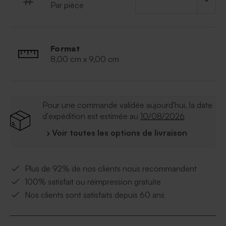
Par pièce
Un cadeau personnalisé idéal pour la fin d’année
scolaire, à offrir à une maîtresse, un maître, une ATSEM
ou toute personne qui accompagne les enfants au
quotidien.
Format
Chaque couvercle étant réalisé en bois naturel, les
8,00 cm x 9,00 cm
nuances, veines et aspérités du bois peuvent varier
d’un modèle à l’autre.
À retenir
- Pot en verre rempli de bonbons oursons acidulés :
Pour une commande validée aujourd'hui, la date
150 g
d'expédition est estimée au
10/08/2026
- Contenance 300 ml
- Couvercle en bois personnalisable
› Voir toutes les options de livraison
- Ingrédients bonbons : sucre, sirop de glucose, eau,
gélatine, acidifiants : E330, E334, arômes (cerise,
fraise, orange, citron), colorants : E120, E161b, E133
Plus de 92% de nos clients nous recommandent
100% satisfait ou réimpression gratuite
Nos clients sont satisfaits depuis 60 ans