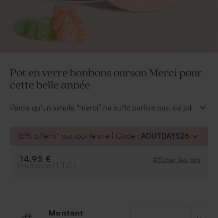
Pot en verre bonbons ourson Merci pour
cette belle année
Parce qu’un simple “merci” ne suffit parfois pas, ce joli
pot en verre de gourmandises personnalisé est la
façon parfaite de remercier un maître ou une maîtresse
15% offerts* sur tout le site | Code :
AOUTDAYS26
pour cette belle année passée aux côtés de votre
enfant.
14,95 €
Afficher les prix
Rempli de tendres oursons sucrés et accompagné
Prix/pièce (T.T.C.)
d’un couvercle en bois imprimé avec amour, ce
cadeau allie douceur, originalité et émotion. Une
attention unique qui laissera un joli souvenir de cette
année scolaire riche en apprentissages, en rires et en
Montant
beaux moments partagés.