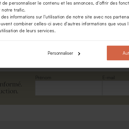
de personnaliser le contenu et les annonces, d'offrir des foncti
notre trafic.
s informations sur l'utilisation de notre site avec nos parten
euvent combiner celles-ci avec d'autres informations que vous le
asseport avec photo
tilisation de leurs services.
Voir +
Personnaliser
Aut
Prénom
E-mail
informé.
uction.