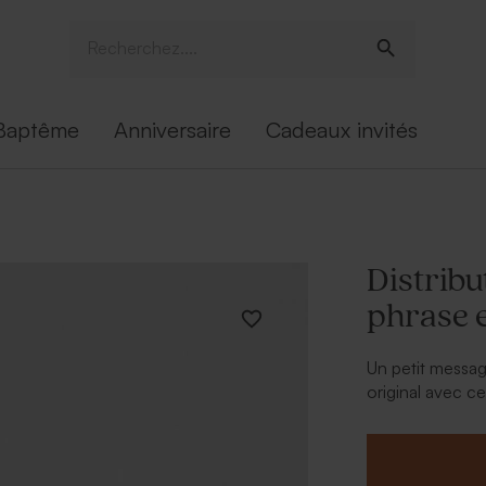
Baptême
Anniversaire
Cadeaux invités
Distribu
phrase 
Un petit messag
original avec c
personnaliser so
choix.
A retenir :