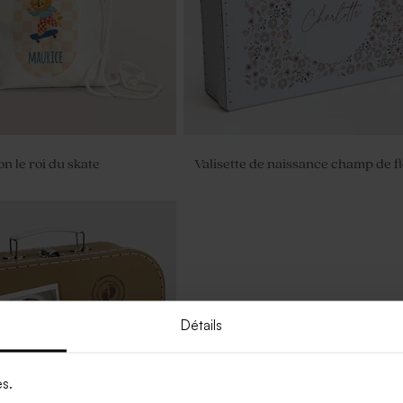
ion le roi du skate
Valisette de naissance champ de f
Détails
es.