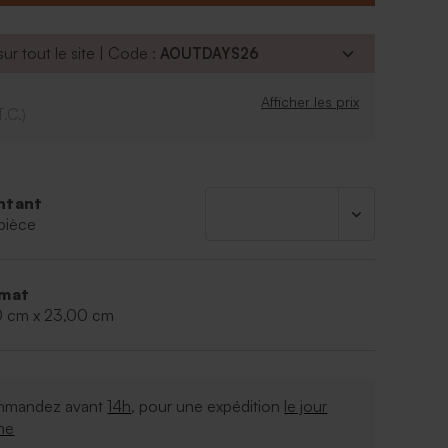
 par 1 ex
s mains
qua ; Le sulfate de laureth de sodium; Chlorure de
ur tout le site | Code :
AOUTDAYS26
e DEA ; Parfum; Acide citrique; Polysorbate 20 ;
hydrogénée PEG-40 ; Laureth-11 carboxylate de
Afficher les prix
yacrylate de sodium; Glycérine; Propylène glycol;
T.C.)
col ; L'alcool benzylique; Nitrate de magnésium ;
gnesium; Méthylchloroisothiazolinone,
olinone
2
ntant
mption : 36 mois
pièce
 500 ML
mat
0 cm x 23,00 cm
mandez avant
14h
, pour une expédition
le jour
me