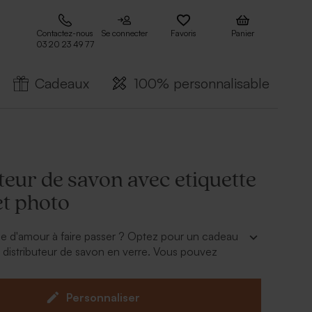
Contactez-nous
Se connecter
Favoris
Panier
03 20 23 49 77
Cadeaux
100% personnalisable
teur de savon avec etiquette
et photo
e d'amour à faire passer ? Optez pour un cadeau
e distributeur de savon en verre. Vous pouvez
n étiquette et choisir le texte et la photo de votre
Personnaliser