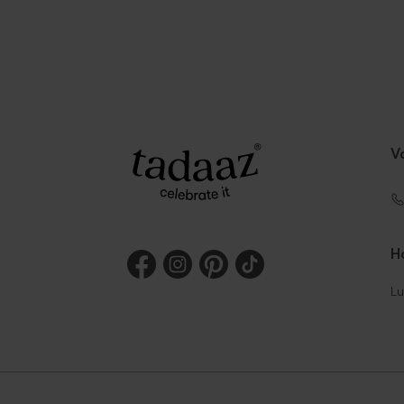
V
Ho
Lu