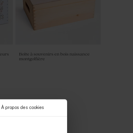
leurs
Boîte à souvenirs en bois naissance
montgolfière
À propos des cookies