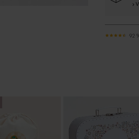
› 
92 %