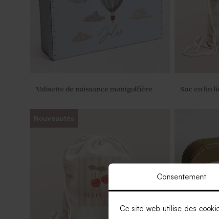
Valisette de naissance montgolfière
Sac en lin l
Nouveautés
Consentement
Ce site web utilise des cooki