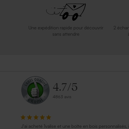
Valisette personnalisable
Valisette d
Une expédition rapide pour découvrir
2 échan
sans attendre
4.7
/
5
4863 avis
J'ai acheté 1valise et une boîte en bois personnalisés, 