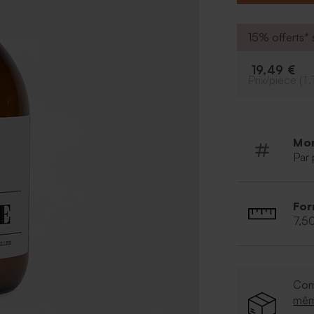
*Commercialisé
*Savon pour le
Ingrédients : A
15% offerts* s
sodium; Cocamid
Huile de ricin 
19,49 €
sodium ; Le pol
Prix/pièce (T.
Triéthylène Gly
Chlorure de ma
Méthylisothiaz
Lot : 2023024
Mo
*Durée de pére
Par 
*Contenance :
For
7,5
Com
mê