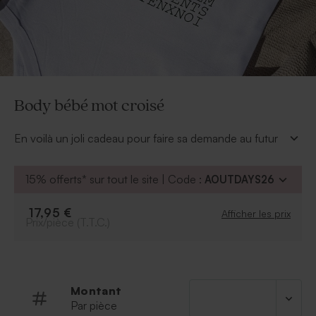
Body bébé mot croisé
En voilà un joli cadeau pour faire sa demande au futur
parrain. Ce body bébé se personnalise du prénom du
bébé dans la grille de mots.
15% offerts* sur tout le site | Code :
AOUTDAYS26
À personnaliser :
Prénom de l'enfant
17,95 €
Afficher les prix
Prix/pièce (T.T.C.)
Police et couleur de caractère
Possibilité d'ajouter un symbole grâce à notre
outil de personnalisation
À retenir :
Montant
Par pièce
Taille 62/68 cm de 3 à 6 mois