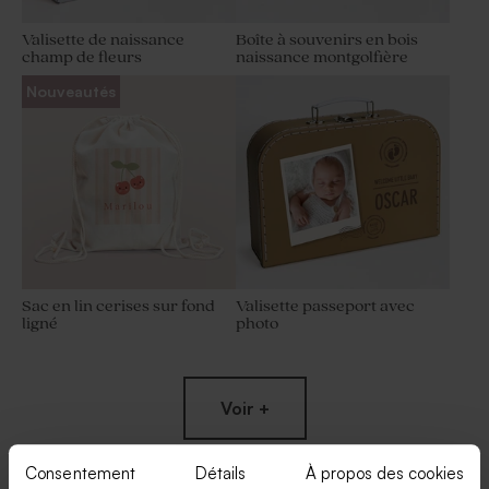
Valisette de naissance
Boîte à souvenirs en bois
champ de fleurs
naissance montgolfière
Nouveautés
Sac en lin cerises sur fond
Valisette passeport avec
ligné
photo
Voir +
Consentement
Détails
À propos des cookies