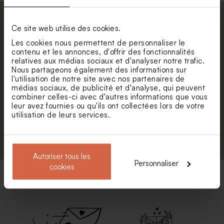
Abonnez-vous à la newsletter et restez
Ce site web utilise des cookies.
informé. Petite surprise : bénéficiez de 5%
Les cookies nous permettent de personnaliser le
de réduction.
Valisette personnalisable
Valisette dinosaure
contenu et les annonces, d'offrir des fonctionnalités
géométrique
Prénom
relatives aux médias sociaux et d'analyser notre trafic.
Nous partageons également des informations sur
l'utilisation de notre site avec nos partenaires de
E-mail
médias sociaux, de publicité et d'analyse, qui peuvent
combiner celles-ci avec d'autres informations que vous
leur avez fournies ou qu'ils ont collectées lors de votre
utilisation de leurs services.
S'abonner
Autoriser tous les
Personnaliser
cookies