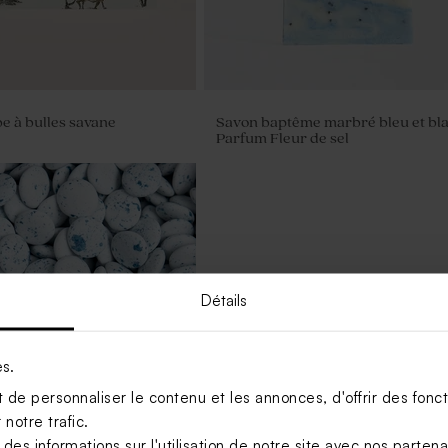
be à bulles savane
Savon baptême marbré bleu et bla
Parfum Fleur de sel
Détails
es.
de personnaliser le contenu et les annonces, d'offrir des foncti
notre trafic.
s informations sur l'utilisation de notre site avec nos parten