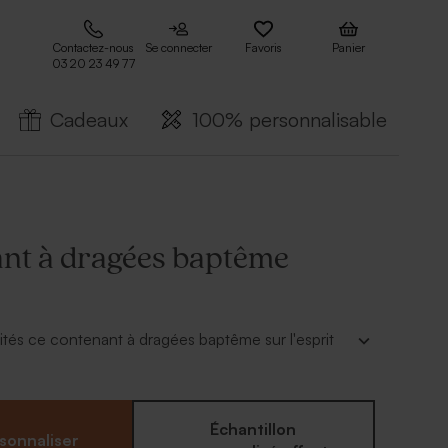
Contactez-nous
Se connecter
Favoris
Panier
03 20 23 49 77
Cadeaux
100% personnalisable
nt à dragées baptême
vités ce contenant à dragées baptême sur l'esprit
r :
 l'enfant
Échantillon
sonnaliser