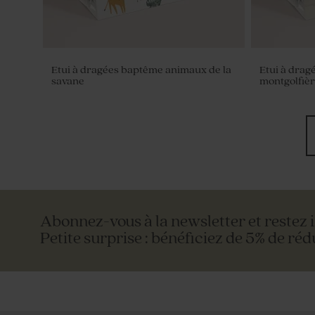
Etui à dragées baptême animaux de la
Etui à drag
savane
montgolfiè
Abonnez-vous à la newsletter et restez 
Petite surprise : bénéficiez de 5% de réd