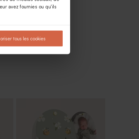
ur avez fournies ou qu'ils
oriser tous les cookies
 240
Sucette baptême arc-en-ciel