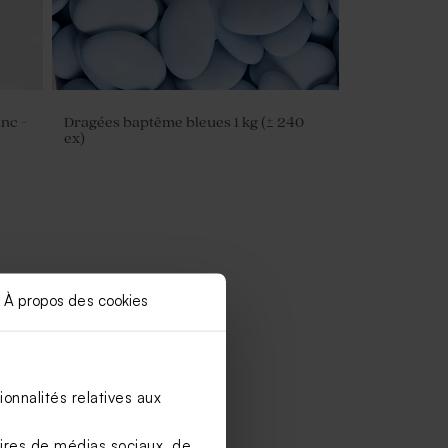
nc -
Dragées baptême bleues 1 kg (± 240
ex)
À propos des cookies
onnalités relatives aux
aires de médias sociaux, de