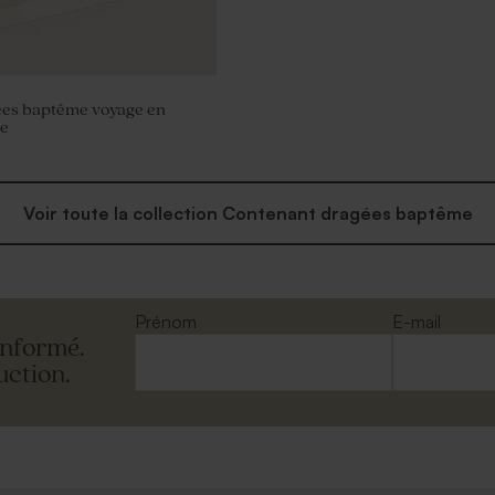
ées baptême voyage en
re
Voir toute la collection Contenant dragées baptême
Prénom
E-mail
informé.
uction.