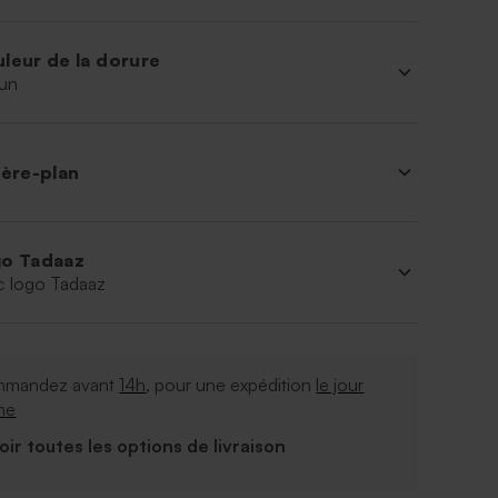
leur de la dorure
un
ière-plan
o Tadaaz
c logo Tadaaz
mandez avant
14h
, pour une expédition
le jour
me
Voir toutes les options de livraison