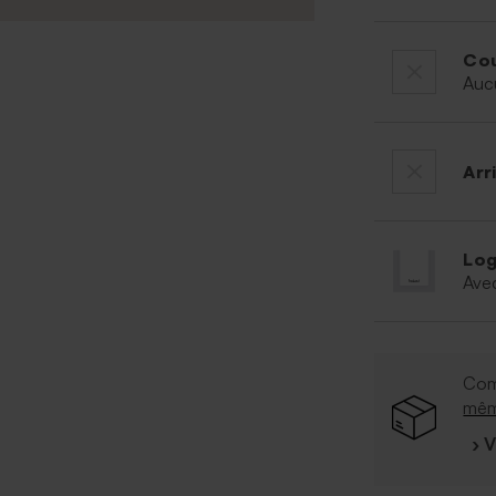
Cou
Auc
Arr
Log
Ave
Com
mê
› 