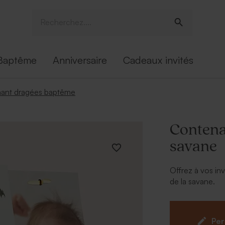
Baptême
Anniversaire
Cadeaux invités
ant dragées baptême
Contena
savane
Offrez à vos in
de la savane.
À personnalise
Prénom de
Per
Police