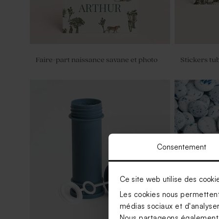
Faire-part naissance savane et photo
Stickers tu
Consentement
Ce site web utilise des cooki
Les cookies nous permettent 
médias sociaux et d'analyser 
Nous partageons également de