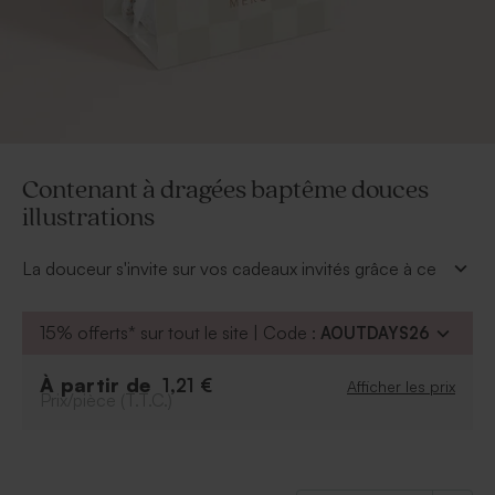
Contenant à dragées baptême douces
illustrations
La douceur s'invite sur vos cadeaux invités grâce à ce
contenant à dragées baptême et ses illustrations. En
quelques clics vous ajouterez la photo de votre bébé
15% offerts* sur tout le site | Code :
AOUTDAYS26
et son prénom.
À retenir :
À partir de
1,21 €
Afficher les prix
Prix/pièce (T.T.C.)
Peut contenir environ 14 dragées, 30 bonbons,
50 dragées lentilles ou 17 dragées amandes
Dragées vendus séparément
Ce contenant à dragées est vendu avec un