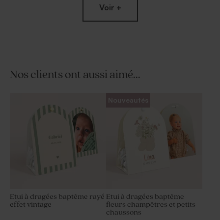
Voir +
Nos clients ont aussi aimé...
Dragées baptême couleur
Moulin à vent baptême beige
Nouveautés
champagne 1 kg (± 240 ex)
et son crayon gris
Etui à dragées baptême rayé
Etui à dragées baptême
effet vintage
fleurs champêtres et petits
chaussons
Fleurs séchées baptême -