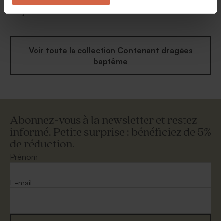
Etui à dragées baptême
Etui à dragées baptême
chapelle fleurie
balade enchantée en forêt
Voir toute la collection Contenant dragées
baptême
Abonnez-vous à la newsletter et restez
informé. Petite surprise : bénéficiez de 5%
de réduction.
Prénom
E-mail