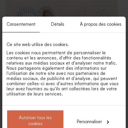
Botao branco blanc
Consentement
Détails
À propos des cookies
Ce site web utilise des cookies.
Les cookies nous permettent de personnaliser le
contenu et les annonces, d'offrir des fonctionnalités
Contenant à dragées
Etui à dragées baptême
relatives aux médias sociaux et d'analyser notre trafic.
rayures bleues et citron
petites fleurs
Nous partageons également des informations sur
l'utilisation de notre site avec nos partenaires de
Nouveautés
médias sociaux, de publicité et d'analyse, qui peuvent
combiner celles-ci avec d'autres informations que vous
leur avez fournies ou qu'ils ont collectées lors de votre
utilisation de leurs services.
Autoriser tous les
Personnaliser
cookies