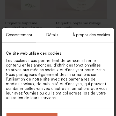
Etiquette baptême
Etiquette baptême voyage
eucalyptus et dorure
enchanté
Dragées rose bébé 1 kg (±
Pot en verre sel de bain rose
Consentement
Détails
À propos des cookies
Nouveautés
240 ex)
baptême
Ce site web utilise des cookies.
Les cookies nous permettent de personnaliser le
contenu et les annonces, d'offrir des fonctionnalités
relatives aux médias sociaux et d'analyser notre trafic.
Nous partageons également des informations sur
l'utilisation de notre site avec nos partenaires de
médias sociaux, de publicité et d'analyse, qui peuvent
Etiquette baptême petit
Étiquette baptême brindille
combiner celles-ci avec d'autres informations que vous
ourson de tendresse
verte
leur avez fournies ou qu'ils ont collectées lors de votre
Boîte DIY cadeaux invités
Savon baptême rond rose -
utilisation de leurs services.
naissance rose
Parfum Hibiscus