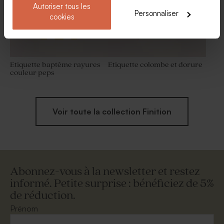
Autoriser tous les
Personnaliser
cookies
Etiquette baptême rayures
Etiquette colombe et dorure
couleur peps
Voir toute la collection Finition
Abonnez-vous à la newsletter et restez
informé. Petite surprise : bénéficiez de 5%
de réduction.
Prénom