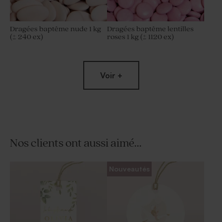
Dragées baptême nude 1 kg
Dragées baptême lentilles
(± 240 ex)
roses 1 kg (± 1120 ex)
Limited
Voir +
edition
Nos clients ont aussi aimé...
Tube à bulles baptême rose
Vase rose pour cadeau invité
Nouveautés
baptême