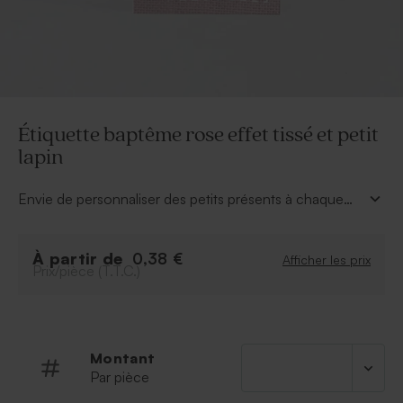
Étiquette baptême rose effet tissé et petit
lapin
Envie de personnaliser des petits présents à chaque
invité présent au baptême de votre fille ? Cette
étiquette baptême rose effet tissé et petit lapin
À partir de
fera sensation, que ce soit sur un stylo, une boîte à
0,38 €
Afficher les prix
Prix/pièce (T.T.C.)
dragées ou pour sceller un sachet rempli de friandises.
Ruban fourni avec.
Montant
Par pièce