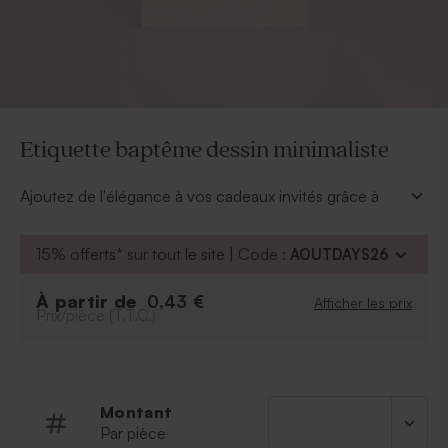
Etiquette baptême dessin minimaliste
Ajoutez de l'élégance à vos cadeaux invités grâce à
cette étiquette baptême. En quelques clics, vous
pourrez y ajouter le prénom de votre fille ou garçon.
15% offerts* sur tout le site | Code :
AOUTDAYS26
* Cordelette nature d'environ 50 cm livrée
À partir de
0,43 €
Afficher les prix
Prix/pièce (T.T.C.)
Montant
Par pièce