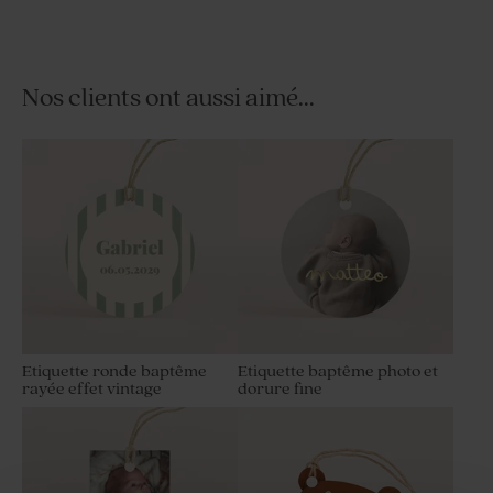
Nos clients ont aussi aimé...
Fleurs séchées baptême -
Étui à dragées baptême
Lagurus melon
terracotta uni
Etiquette ronde baptême
Etiquette baptême photo et
rayée effet vintage
dorure fine
Boite à dragées baptême
Fleurs séchées baptême -
terracotta uni
Phalaris marron