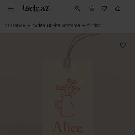
naissance
→
cadeau invité baptême
→
finition