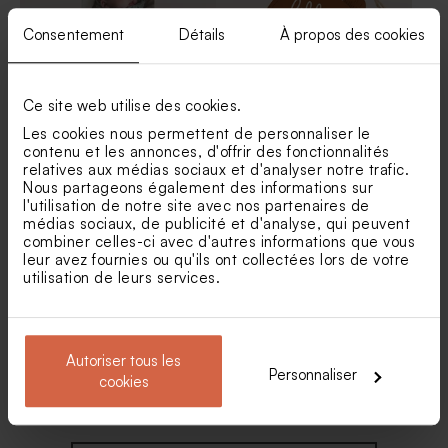
Consentement
Détails
À propos des cookies
Ce site web utilise des cookies.
Les cookies nous permettent de personnaliser le
Etiquette baptême
Etiquette baptême forme
minimaliste photo
d'ours
contenu et les annonces, d'offrir des fonctionnalités
Fleurs séchées fête -
relatives aux médias sociaux et d'analyser notre trafic.
phallaris marron
Nous partageons également des informations sur
l'utilisation de notre site avec nos partenaires de
médias sociaux, de publicité et d'analyse, qui peuvent
combiner celles-ci avec d'autres informations que vous
leur avez fournies ou qu'ils ont collectées lors de votre
utilisation de leurs services.
Autoriser tous les
Personnaliser
Etiquette baptême jolies
Etiquette baptême fleur rose
cookies
rayures roses
et couleurs douces