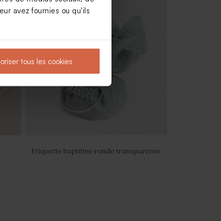
ur avez fournies ou qu'ils
agne
Boîte en velours baptême beige petit
noeud avec gravure
oriser tous les cookies
Etiquette baptême ronde transparente