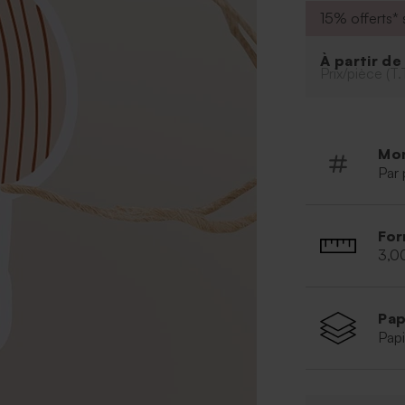
WEB:ee86d758
15% offerts* s
Une délicate ét
habiller vos ca
À partir d
apporte une tou
Prix/pièce (T.
joli détail raff
proches avec él
faciliter l'assem
Mo
Par 
For
3,0
Pap
Papi