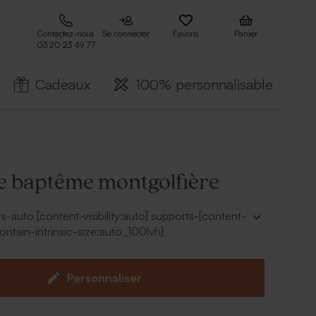
Contactez-nous
Se connecter
Favoris
Panier
03 20 23 49 77
Cadeaux
100% personnalisable
te baptême montgolfière
ts-auto [content-visibility:auto] supports-[content-
:[contain-intrinsic-size:auto_100lvh]
rollVars scroll-mb-[calc(var(--scroll-root-safe-
om,0px)+var(--thread-response-height))] scroll-
-header-height)+min(200px,max(70px,20svh)))]"
Personnaliser
stant" data-scroll-anchor="false" data-
ation-turn-46" data-turn-id="request-