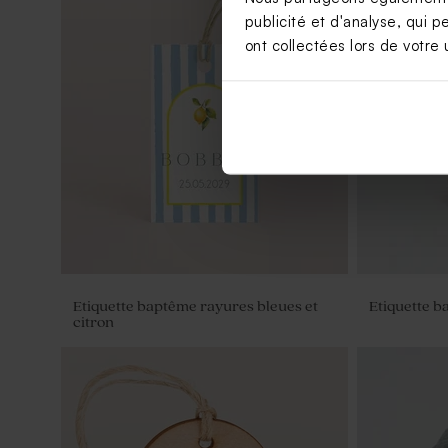
publicité et d'analyse, qui p
ont collectées lors de votre u
Contenant dragées baptême tissu
Pochon à d
ivoire
anglaise
Etiquette baptême rayures bleues et
Etiquette b
citron
Dragées naissance lentilles
Moulin à ve