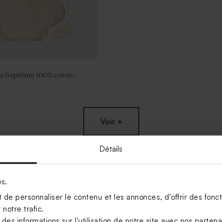
u baptême 100% coton -
Voir +
Détails
es.
de personnaliser le contenu et les annonces, d'offrir des foncti
notre trafic.
s informations sur l'utilisation de notre site avec nos parten