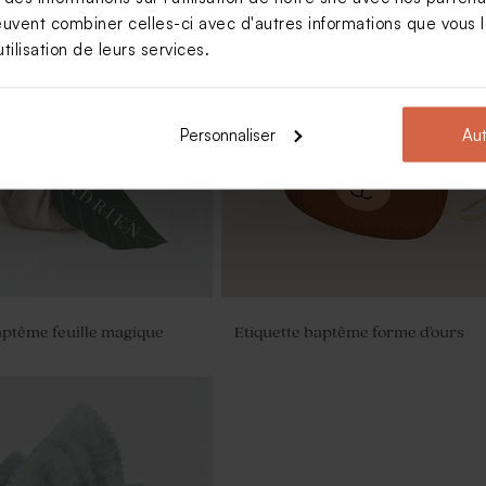
euvent combiner celles-ci avec d'autres informations que vous le
tilisation de leurs services.
ragées baptême broderie
Dragées baptême couleur champ
1 kg (± 240 ex)
Personnaliser
Aut
aptême feuille magique
Etiquette baptême forme d'ours
nt baptême beige et son