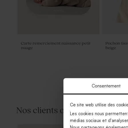
Carte remerciement naissance petit
Pochon tiss
nuage
beige
Consentement
Ce site web utilise des cooki
Nos clients ont aussi aimé...
Les cookies nous permettent 
médias sociaux et d'analyser 
Nous partageons également de