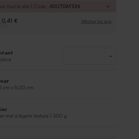
-a29a-4f64-bb3c-641edb21f201-22">
ur tout le site | Code :
AOUTDAYS26
iquette en forme de montgolfière, idéale pour
deaux d’invités de baptême. Son design poétique
0,41 €
e
Afficher les prix
che de douceur et d’évasion à vos attentions. Un
T.C.)
iné pour sublimer vos souvenirs et remercier vos
égance. La cordelette nature est livrée pour
blage.
ntant
pièce
mat
0 cm x 5,00 cm
ier
er mat à légère texture | 300 g