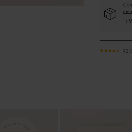
Com
mê
› 
92 %