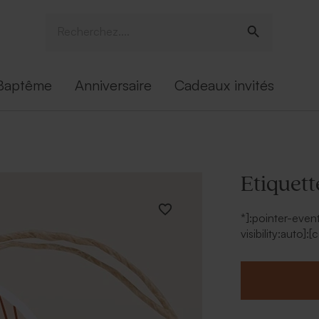
Baptême
Anniversaire
Cadeaux invités
Etiquet
*]:pointer-even
visibility:auto]
R6Vx5W_threadSc
area-inset-bott
mt-[calc(var(-
data-turn="assi
testid="convers