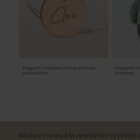
champagne 1 kg (± 1120 ex)
crayon gris
Etiquette baptême en bois prénom
Etiquette e
minimaliste
baptême
Abonnez-vous à la newsletter et restez 